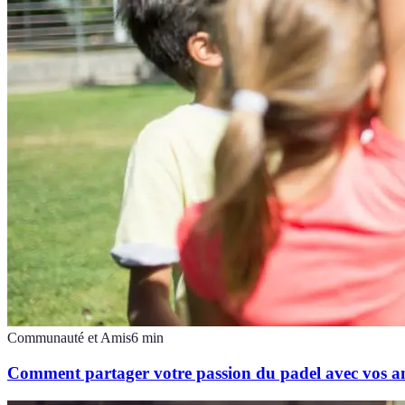
Communauté et Amis
6
min
Comment partager votre passion du padel avec vos a