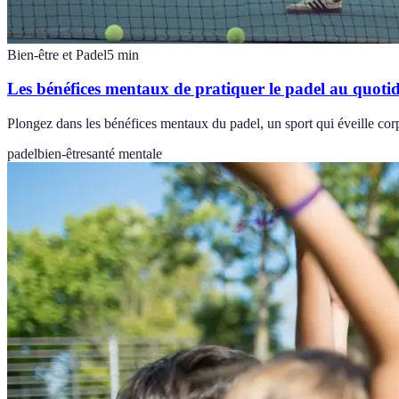
Bien-être et Padel
5
min
Les bénéfices mentaux de pratiquer le padel au quoti
Plongez dans les bénéfices mentaux du padel, un sport qui éveille corps
padel
bien-être
santé mentale