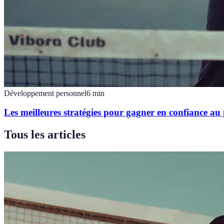
Développement personnel
6
min
Les meilleures stratégies pour gagner en confiance au
Tous les articles