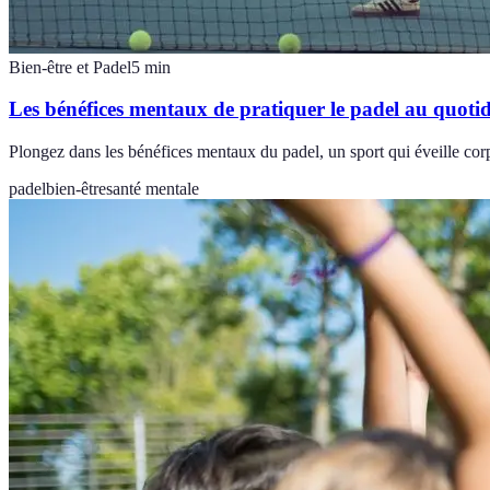
Bien-être et Padel
5
min
Les bénéfices mentaux de pratiquer le padel au quoti
Plongez dans les bénéfices mentaux du padel, un sport qui éveille corps
padel
bien-être
santé mentale