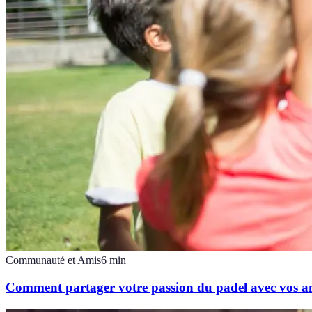
Communauté et Amis
6
min
Comment partager votre passion du padel avec vos a