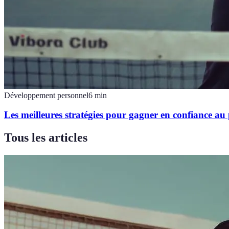
Développement personnel
6
min
Les meilleures stratégies pour gagner en confiance au
Tous les articles