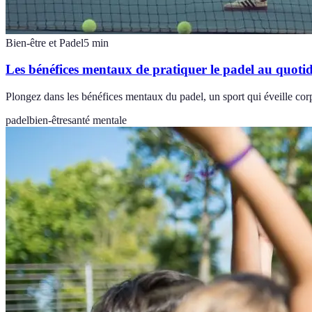
Bien-être et Padel
5
min
Les bénéfices mentaux de pratiquer le padel au quoti
Plongez dans les bénéfices mentaux du padel, un sport qui éveille corps
padel
bien-être
santé mentale