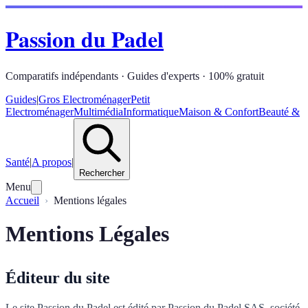
Passion du Padel
Comparatifs indépendants · Guides d'experts · 100% gratuit
Guides
|
Gros Electroménager
Petit
Electroménager
Multimédia
Informatique
Maison & Confort
Beauté &
Santé
|
A propos
|
Rechercher
Menu
Accueil
Mentions légales
Mentions Légales
Éditeur du site
Le site Passion du Padel est édité par Passion du Padel SAS, société