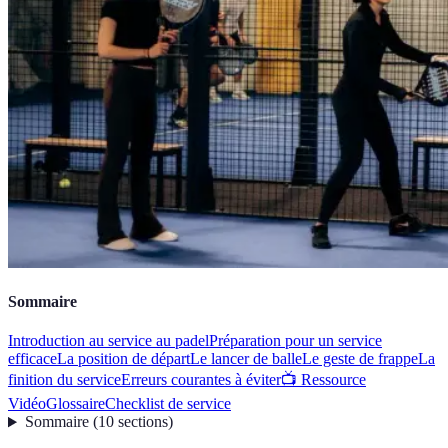
Sommaire
Introduction au service au padel
Préparation pour un service
efficace
La position de départ
Le lancer de balle
Le geste de frappe
La
finition du service
Erreurs courantes à éviter
📺 Ressource
Vidéo
Glossaire
Checklist de service
Sommaire
(
10
sections
)