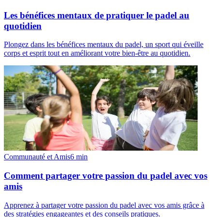
Les bénéfices mentaux de pratiquer le padel au
quotidien
Plongez dans les bénéfices mentaux du padel, un sport qui éveille
corps et esprit tout en améliorant votre bien-être au quotidien.
Communauté et Amis
6
min
Comment partager votre passion du padel avec vos
amis
Apprenez à partager votre passion du padel avec vos amis grâce à
des stratégies engageantes et des conseils pratiques.