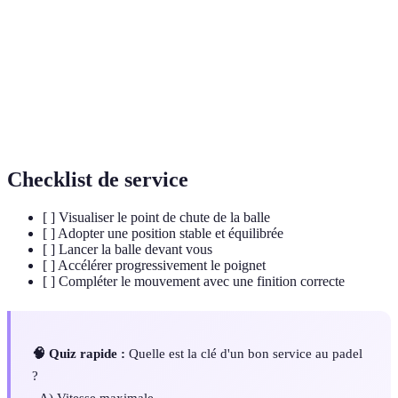
coupé
compliquer le retour
Ligne de
Ligne sur laquelle le pied ne doit pas dépasser
service
pendant le service
Effet
Effet appliqué à la balle pour modifier sa trajectoire
coupé
après le rebond
Checklist de service
[ ] Visualiser le point de chute de la balle
[ ] Adopter une position stable et équilibrée
[ ] Lancer la balle devant vous
[ ] Accélérer progressivement le poignet
[ ] Compléter le mouvement avec une finition correcte
🧠 Quiz rapide :
Quelle est la clé d'un bon service au padel
?
- A) Vitesse maximale