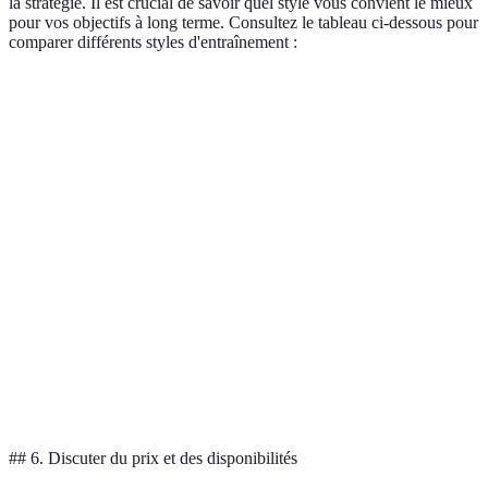
la stratégie. Il est crucial de savoir quel style vous convient le mieux
pour vos objectifs à long terme. Consultez le tableau ci-dessous pour
comparer différents styles d'entraînement :
Critère
Entraîneur A
Entraîneur B
Entraîneur C
Focus sur la
Oui
Non
Oui
technique
Stratégie et
Non
Oui
Oui
analyse
Approche
Oui
Oui
Non
psychologique
Enseignement
Non
Oui
Oui
ludique
## 6. Discuter du prix et des disponibilités