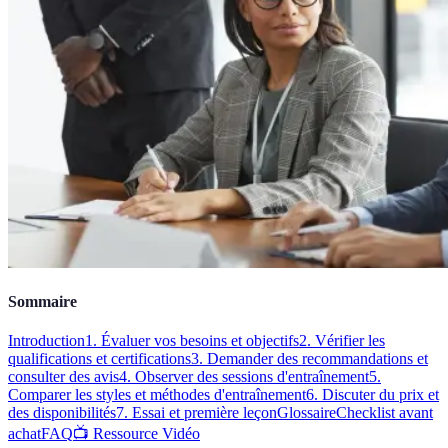
Sommaire
Introduction
1. Évaluer vos besoins et objectifs
2. Vérifier les
qualifications et certifications
3. Demander des recommandations et
consulter des avis
4. Observer des sessions d'entraînement
5.
Comparer les styles et méthodes d'entraînement
6. Discuter du prix et
des disponibilités
7. Essai et première leçon
Glossaire
Checklist avant
achat
FAQ
📺 Ressource Vidéo