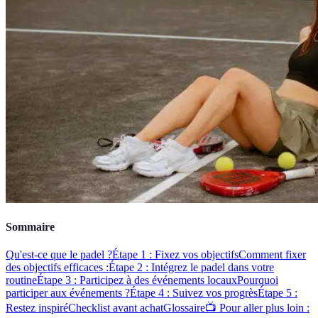
Sommaire
Qu'est-ce que le padel ?
Étape 1 : Fixez vos objectifs
Comment fixer
des objectifs efficaces :
Étape 2 : Intégrez le padel dans votre
routine
Étape 3 : Participez à des événements locaux
Pourquoi
participer aux événements ?
Étape 4 : Suivez vos progrès
Étape 5 :
Restez inspiré
Checklist avant achat
Glossaire
📺 Pour aller plus loin :