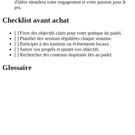
d'idées stimulera votre engagement et votre passion pour le
jeu.
Checklist avant achat
[ ] Fixer des objectifs clairs pour votre pratique du padel.
[ ] Planifier des sessions régulières chaque semaine.
[ ] Participer à des tournois ou événements locaux.
[ ] Suivre vos progrès et ajuster vos objectifs.
[ ] Rechercher des contenus inspirants liés au padel.
Glossaire
Terme
Définition
Sport de raquette combinant des éléments de tennis et
Padel
de squash, joué en double sur un court entouré de
murs.
Méthode pour fixer des objectifs spécifiques,
Objectifs
mesurables, atteignables, réalistes et temporellement