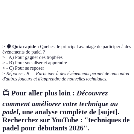
SMART
définis.
Analyse
Processus d’évaluation de ses performances pour
de jeu
identifier les points forts et les faiblesses.
>
🧠 Quiz rapide :
Quel est le principal avantage de participer à des
événements de padel ?
> - A) Pour gagner des trophées
> - B) Pour socialiser et apprendre
> - C) Pour se reposer
>
Réponse : B — Participer à des événements permet de rencontrer
d'autres joueurs et d'apprendre de nouvelles techniques.
📺 Pour aller plus loin :
Découvrez
comment améliorer votre technique au
padel
, une analyse complète de [sujet].
Recherchez sur YouTube : "techniques de
padel pour débutants 2026".