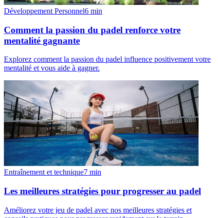
Développement Personnel
6
min
Comment la passion du padel renforce votre
mentalité gagnante
Explorez comment la passion du padel influence positivement votre
mentalité et vous aide à gagner.
Entraînement et technique
7
min
Les meilleures stratégies pour progresser au padel
Améliorez votre jeu de padel avec nos meilleures stratégies et