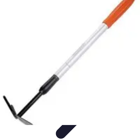
Passion du Padel
Culture et Pratique
Inspiration
Équipement et Matériel
Développement
personnel
Développement Personnel
Passion du Padel