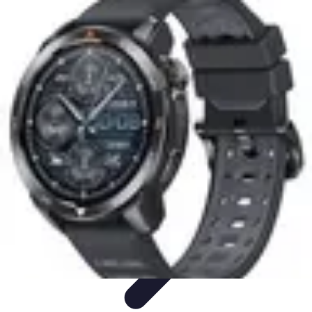
Passion du Padel
Culture et Pratique
Inspiration
Équipement et Matériel
Développement
personnel
Développement Personnel
Passion du Padel