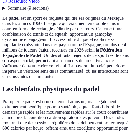
📺 Ressource Vidéo
Sommaire
(
9
sections
)
Le
padel
est un sport de raquette qui tire ses origines du Mexique
dans les années 1960. Il se joue généralement en double dans un
court en forme de rectangle délimité par des murs. Ce jeu est une
combinaison de tennis et de squash, apportant un gameplay
dynamique et engageant. L'accessibilité du padel explicite sa
popularité croissante dans des pays comme l'Espagne, où plus de 4
millions de joueurs étaient recensés en 2026 selon la
Fédération
Espagnole de Padel
. Un des attraits majeurs de ce sport réside dans
son aspect social, permettant aux joueurs de tous niveaux de
s'affronter dans un cadre convivial. La passion du padel peut donc
inspirer un véritable sens de la communauté, où les interactions sont
enrichissantes et stimulantes.
Les bienfaits physiques du padel
Pratiquer le padel est non seulement amusant, mais également
extrêmement bénéfique pour la santé physique. Tout d'abord, le
démarrage rapide et les mouvements rapides sur le court contribuent
à améliorer la condition cardiorespiratoire des joueurs. Des études
montrent que des sessions régulières de padel peuvent brûler jusqu'à
600 calories par heure, offrant ainsi une excellente opportunité pour