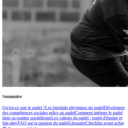
Sommaire
Qu'est-ce que le padel ?
Les bienfaits physiques du padel
Développer
des compétences sociales grâce au padel
Comment intégrer le padel
dans sa routine quotidienne
Les valeurs du padel : esprit d'équipe et
fair-play
FAQ sur la passion du padel
Glossaire
Checklist avant achat