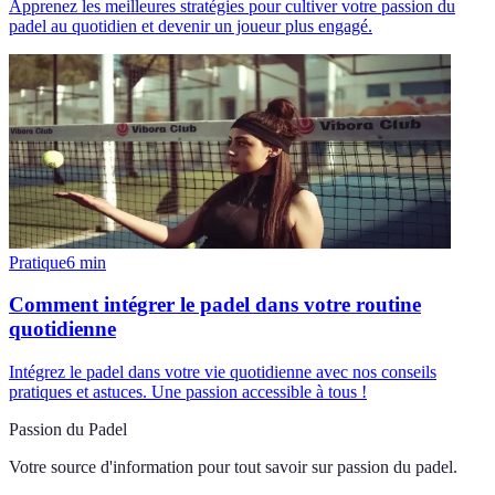
Apprenez les meilleures stratégies pour cultiver votre passion du
padel au quotidien et devenir un joueur plus engagé.
Pratique
6
min
Comment intégrer le padel dans votre routine
quotidienne
Intégrez le padel dans votre vie quotidienne avec nos conseils
pratiques et astuces. Une passion accessible à tous !
Passion du Padel
Votre source d'information pour tout savoir sur
passion du padel
.