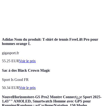
Attitude de respect et de courtoisie envers les
Fair-play
adversaires.
Esprit
Capacité à travailler ensemble avec un objectif
d'équipe
commun.
Adidas Nom du produit: T-shirt de tennis FreeLift Pro pour
hommes orange L
gigasport.fr
55.25
EUR
Voir le prix
Sac à dos Black Crown Magic
Sport Is Good FR
50.34
EUR
Voir le prix
NouvelHorizonstore-GS Pro2 Montre Connect¿¿e Sport 2025-
1,43"" AMOLED, Smartwatch Homme avec GPS pour
Running/Randonn¿¿e/Cyclisme/Natation, 150 Modes