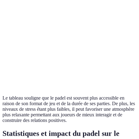
joueurs
équipe)
équipe)
de 2)
Communication
Élevée
Élevée
Très élevée
nécessaire
Très
Moyennement
Accessibilité
Accessible
accessible
accessible
Taux de stress
Faible
Élevé
Élevé
Durée des
Courte
Longue (90
Variable
parties
(1h max)
min)
(40 min)
Le tableau souligne que le padel est souvent plus accessible en
raison de son format de jeu et de la durée de ses parties. De plus, les
niveaux de stress étant plus faibles, il peut favoriser une atmosphère
plus relaxante permettant aux joueurs de mieux interagir et de
construire des relations positives.
Statistiques et impact du padel sur le