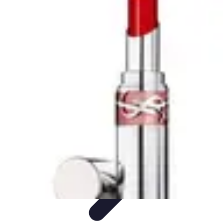
Passion du Padel
Culture et Pratique
Inspiration
Équipement et Matériel
Développement
personnel
Développement Personnel
Passion du Padel