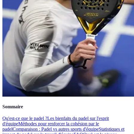
Sommaire
Qu'est-ce que le padel ?
Les bienfaits du padel sur l'esprit
d'équipe
Méthodes pour renforcer la cohésion par le
padel
Comparaison : Padel vs autres sports d'équipe
Statistiques et