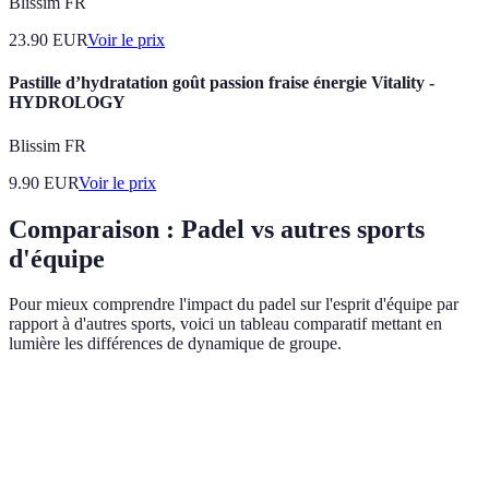
Blissim FR
23.90
EUR
Voir le prix
Pastille d’hydratation goût passion fraise énergie Vitality -
HYDROLOGY
Blissim FR
9.90
EUR
Voir le prix
Comparaison : Padel vs autres sports
d'équipe
Pour mieux comprendre l'impact du padel sur l'esprit d'équipe par
rapport à d'autres sports, voici un tableau comparatif mettant en
lumière les différences de dynamique de groupe.
Critère
Padel
Football
Basket-ball
4 (2
Nombre de
22 (11 par
10 (5 par
équipes