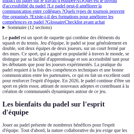
impact du padel sur le travail d'équipe
FAQ
Quel est le niveau
d'accessibilité du padel ?
Le padel peut-il améliorer la
communication entre collègues ?
Quels types de tournois peuvent
être organisés ?
Existe-t-il des formations pour améliorer les
compétences en padel ?
Glossaire
Checklist avant achat
Sommaire
(
12
sections
)
Le
padel
est un sport de raquette qui combine des éléments du
squash et du tennis. Jeu d'équipe, le padel se joue généralement en
double, soit deux équipes de deux joueurs, sur un court fermé par
des murs. Ce sport, qui a gagné en popularité à travers le monde, se
distingue par sa facilité d'apprentissage et son accessibilité tant pour
les débutants que pour les joueurs expérimentés. La pratique du
padel requiert à la fois des compétences techniques et une bonne
communication entre les partenaires, ce qui en fait un excellent outil
pour renforcer l'esprit d'équipe. En 2026, le padel continue d'être un
sport en plein essor, attirant de nouveaux adeptes et contribuant à la
création de communautés dynamiques autour de ce jeu.
Les bienfaits du padel sur l'esprit
d'équipe
Jouer au padel présente de nombreux bénéfices pour l'esprit
d'équipe. Tout d'abord, la nature collaborative du jeu exige que les