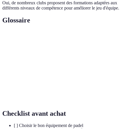
Oui, de nombreux clubs proposent des formations adaptées aux
différents niveaux de compétence pour améliorer le jeu d'équipe.
Glossaire
Terme
Définition
Sport de raquette de type double, se jouant sur un
Padel
court fermé.
Cohésion
Force des liens entre les membres d'une équipe,
d'équipe
favorisant la collaboration.
Événement structuré où des équipes s'affrontent ;
Compétition
peut promouvoir l'esprit d'équipe.
Checklist avant achat
[ ] Choisir le bon équipement de padel