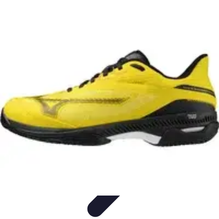
Passion du Padel
Culture et Pratique
Inspiration
Équipement et Matériel
Développement
personnel
Développement Personnel
Passion du Padel