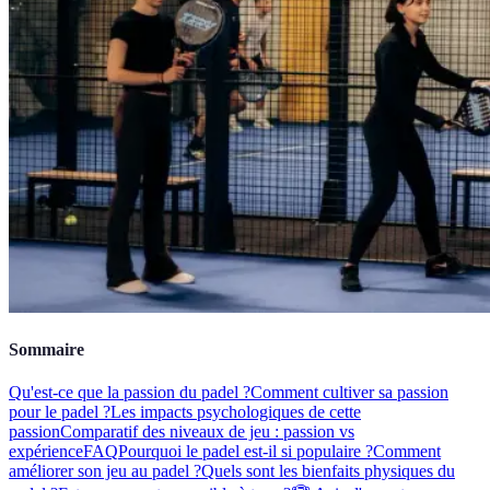
Sommaire
Qu'est-ce que la passion du padel ?
Comment cultiver sa passion
pour le padel ?
Les impacts psychologiques de cette
passion
Comparatif des niveaux de jeu : passion vs
expérience
FAQ
Pourquoi le padel est-il si populaire ?
Comment
améliorer son jeu au padel ?
Quels sont les bienfaits physiques du