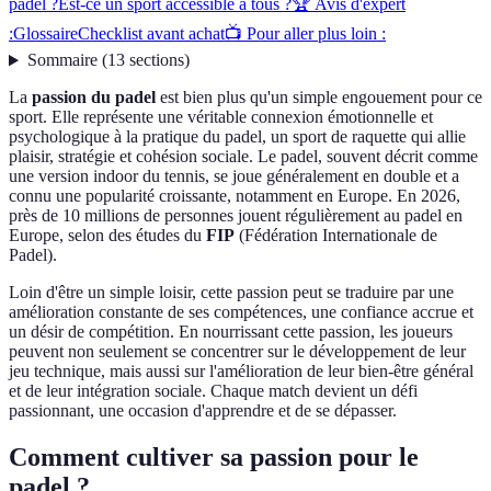
padel ?
Est-ce un sport accessible à tous ?
🏆 Avis d'expert
:
Glossaire
Checklist avant achat
📺 Pour aller plus loin :
Sommaire
(
13
sections
)
La
passion du padel
est bien plus qu'un simple engouement pour ce
sport. Elle représente une véritable connexion émotionnelle et
psychologique à la pratique du padel, un sport de raquette qui allie
plaisir, stratégie et cohésion sociale. Le padel, souvent décrit comme
une version indoor du tennis, se joue généralement en double et a
connu une popularité croissante, notamment en Europe. En 2026,
près de 10 millions de personnes jouent régulièrement au padel en
Europe, selon des études du
FIP
(Fédération Internationale de
Padel).
Loin d'être un simple loisir, cette passion peut se traduire par une
amélioration constante de ses compétences, une confiance accrue et
un désir de compétition. En nourrissant cette passion, les joueurs
peuvent non seulement se concentrer sur le développement de leur
jeu technique, mais aussi sur l'amélioration de leur bien-être général
et de leur intégration sociale. Chaque match devient un défi
passionnant, une occasion d'apprendre et de se dépasser.
Comment cultiver sa passion pour le
padel ?