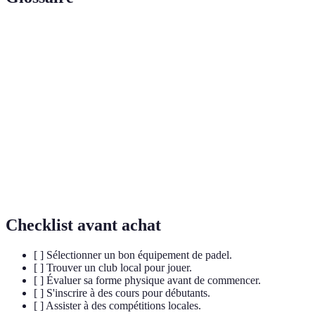
Terme
Définition
Sport de raquette qui se joue sur un court plus petit
Padel
que le tennis et souvent en double.
Capacité à maintenir un effort physique relativement
Endurance
intense pendant une période prolongée.
Neurotransmetteur associé à la récompense et au
Dopamine
plaisir, souvent libéré lors d'activités physiques.
Checklist avant achat
[ ] Sélectionner un bon équipement de padel.
[ ] Trouver un club local pour jouer.
[ ] Évaluer sa forme physique avant de commencer.
[ ] S'inscrire à des cours pour débutants.
[ ] Assister à des compétitions locales.