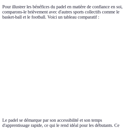
Pour illustrer les bénéfices du padel en matière de confiance en soi,
comparons-le brièvement avec d'autres sports collectifs comme le
basket-ball et le football. Voici un tableau comparatif :
Critère
Padel
Basketball
Football
Accessibilité
Élevée
Moyenne
Élevée
Temps
Rapide
Long
Moyenne
d'apprentissage
Environnement
Peut être
Également
Favorable
social
compétitif
social
Impact sur la
Fort
Moyen
Fort
confiance
Le padel se démarque par son accessibilité et son temps
d'apprentissage rapide, ce qui le rend idéal pour les débutants. Ce