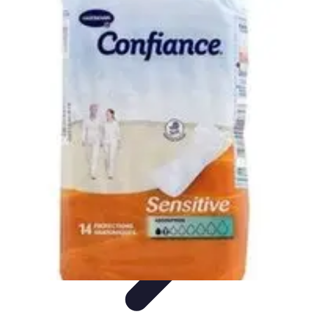
Passion du Padel
Culture et Pratique
Inspiration
Équipement et Matériel
Développement
personnel
Développement Personnel
Passion du Padel