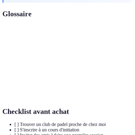
Glossaire
Terme
Définition
Sport de raquette dérivé du tennis, joué en doubles
Padel
sur des courts en intérieur ou extérieur.
Hormones produites par le corps qui apportent une
Endorphines
sensation de bien-être et de plaisir.
Estime de
Perception positive ou négative que nous avons de
soi
nous-mêmes.
Checklist avant achat
[ ] Trouver un club de padel proche de chez moi
[ ] S'inscrire à un cours d'initiation