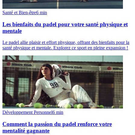
Santé et Bien-être
6
min
Les bienfaits du padel pour votre santé physique et
mentale
Le padel allie plaisir et effort physique, offrant des bienfaits pour la
santé physique et mentale. Explorez ce sport en pleine expansion !
Développement Personnel
6
min
Comment la passion du padel renforce votre
mentalité gagnante