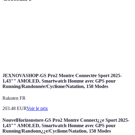
Terme
Définition
Padel
Sport de raquette joué sur un court clos
Endorphines
Hormones naturelles qui améliorent l'humeur
Socialisation
Processus d'interaction avec d'autres individus
JEXNOVASHOP-GS Pro2 Montre Connectée Sport 2025-
1,43"" AMOLED, Smartwatch Homme avec GPS pour
Running/Randonnée/Cyclisme/Natation, 150 Modes
Rakuten FR
203.48
EUR
Voir le prix
NouvelHorizonstore-GS Pro2 Montre Connect¿¿e Sport 2025-
1,43"" AMOLED, Smartwatch Homme avec GPS pour
Running/Randonn¿¿e/Cyclisme/Natation, 150 Modes