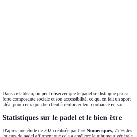
Critère
Padel
Tennis
Squash
Moyennement
Accessibilité
Accessible
Difficile
difficile
Socialisation
Élevée
Modérée
Faible
Évolution
Rapide
Lent
Moyenne
personnelle
Bienfaits
Élevés
Élevés
Élevés
physiques
Dans ce tableau, on peut observer que le padel se distingue par sa
forte composante sociale et son accessibilité, ce qui en fait un sport
idéal pour ceux qui cherchent à renforcer leur confiance en soi.
Statistiques sur le padel et le bien-être
D'après une étude de 2025 réalisée par
Les Numériques
, 75 % des
joueurs de padel affirment que cela a amélioré leur humeur générale