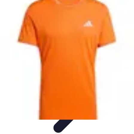
Passion du Padel
Culture et Pratique
Inspiration
Équipement et Matériel
Développement
personnel
Développement Personnel
Passion du Padel