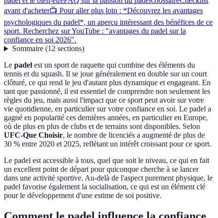
padel et le bien-être
FAQ sur la passion du padel
Glossaire
Checklist
avant d'acheter
📺 Pour aller plus loin : *Découvrez les avantages
psychologiques du padel*, un aperçu intéressant des bénéfices de ce
sport. Recherchez sur YouTube : "avantages du padel sur la
confiance en soi 2026".
Sommaire
(
12
sections
)
Le
padel
est un sport de raquette qui combine des éléments du
tennis et du squash. Il se joue généralement en double sur un court
clôturé, ce qui rend le jeu d'autant plus dynamique et engageant. En
tant que passionné, il est essentiel de comprendre non seulement les
règles du jeu, mais aussi l'impact que ce sport peut avoir sur votre
vie quotidienne, en particulier sur votre confiance en soi. Le padel a
gagné en popularité ces dernières années, en particulier en Europe,
où de plus en plus de clubs et de terrains sont disponibles. Selon
UFC-Que Choisir
, le nombre de licenciés a augmenté de plus de
30 % entre 2020 et 2025, reflétant un intérêt croissant pour ce sport.
Le padel est accessible à tous, quel que soit le niveau, ce qui en fait
un excellent point de départ pour quiconque cherche à se lancer
dans une activité sportive. Au-delà de l'aspect purement physique, le
padel favorise également la socialisation, ce qui est un élément clé
pour le développement d'une estime de soi positive.
Comment le padel influence la confiance