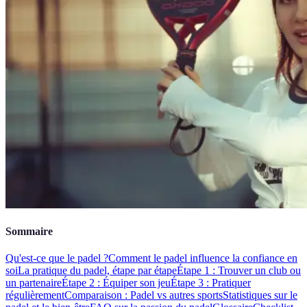
Sommaire
Qu'est-ce que le padel ?
Comment le padel influence la confiance en
soi
La pratique du padel, étape par étape
Étape 1 : Trouver un club ou
un partenaire
Étape 2 : Équiper son jeu
Étape 3 : Pratiquer
régulièrement
Comparaison : Padel vs autres sports
Statistiques sur le