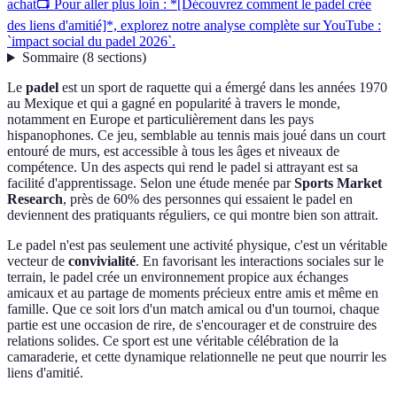
achat
📺 Pour aller plus loin : *[Découvrez comment le padel crée
des liens d'amitié]*, explorez notre analyse complète sur YouTube :
`impact social du padel 2026`.
Sommaire
(
8
sections
)
Le
padel
est un sport de raquette qui a émergé dans les années 1970
au Mexique et qui a gagné en popularité à travers le monde,
notamment en Europe et particulièrement dans les pays
hispanophones. Ce jeu, semblable au tennis mais joué dans un court
entouré de murs, est accessible à tous les âges et niveaux de
compétence. Un des aspects qui rend le padel si attrayant est sa
facilité d'apprentissage. Selon une étude menée par
Sports Market
Research
, près de 60% des personnes qui essaient le padel en
deviennent des pratiquants réguliers, ce qui montre bien son attrait.
Le padel n'est pas seulement une activité physique, c'est un véritable
vecteur de
convivialité
. En favorisant les interactions sociales sur le
terrain, le padel crée un environnement propice aux échanges
amicaux et au partage de moments précieux entre amis et même en
famille. Que ce soit lors d'un match amical ou d'un tournoi, chaque
partie est une occasion de rire, de s'encourager et de construire des
relations solides. Ce sport est une véritable célébration de la
camaraderie, et cette dynamique relationnelle ne peut que nourrir les
liens d'amitié.