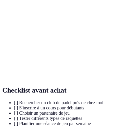
Terme
Définition
Sport de raquette joué sur un court fermé, mixant
Padel
tennis et squash.
Forme de jeu où deux équipes de deux joueurs
Double
s'affrontent.
Personne avec qui l'on joue en équipe dans des sports
Partenaire
collectifs.
Checklist avant achat
[ ] Rechercher un club de padel près de chez moi
[ ] S'inscrire à un cours pour débutants
[ ] Choisir un partenaire de jeu
[ ] Tester différents types de raquettes
[ ] Planifier une séance de jeu par semaine