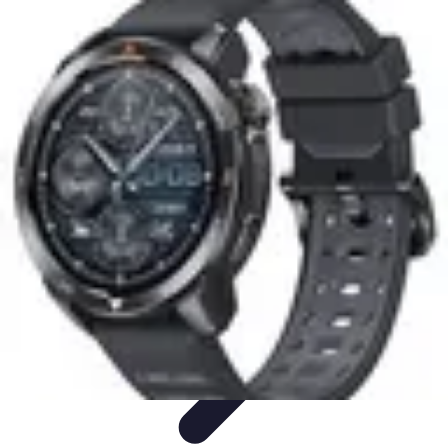
Passion du Padel
Culture et Pratique
Inspiration
Équipement et Matériel
Développement
personnel
Développement Personnel
Passion du Padel