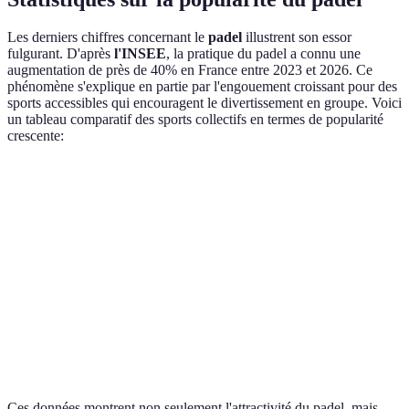
Les derniers chiffres concernant le
padel
illustrent son essor
fulgurant. D'après
l'INSEE
, la pratique du padel a connu une
augmentation de près de 40% en France entre 2023 et 2026. Ce
phénomène s'explique en partie par l'engouement croissant pour des
sports accessibles qui encouragent le divertissement en groupe. Voici
un tableau comparatif des sports collectifs en termes de popularité
crescente:
Sport
Augmentation du nombre de pratiquants
Satisfac
Padel
40%
90%
Football
25%
85%
Basketball
20%
80%
Tennis
15%
75%
Ces données montrent non seulement l'attractivité du padel, mais