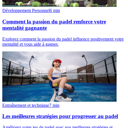
Développement Personnel
6
min
Comment la passion du padel renforce votre
mentalité gagnante
Explorez comment la passion du padel influence positivement votre
mentalité et vous aide à gagner.
Entraînement et technique
7
min
Les meilleures stratégies pour progresser au padel
Améliorez votre jeu de padel avec nos meilleures stratégies et