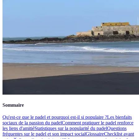
Sommaire
Qu'est-ce que le padel et pourquoi est-il si populaire ?
Les bienfaits
sociaux de la passion du padel
Comment pratiquer le padel renforce
les liens d'amitié
Statistiques sur la popularité du padel
Questions
fréquentes sur le padel et son impact social
Glossaire
Checklist avant