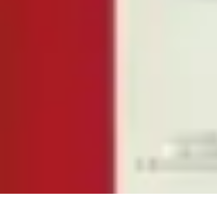
Passion du Padel
Culture et Pratique
Inspiration
Équipement et Matériel
Développement p
Passion du Padel