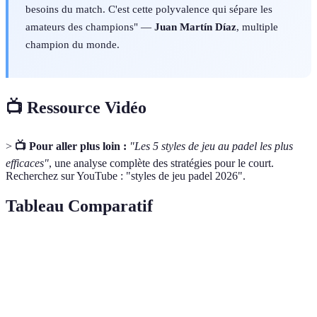
besoins du match. C'est cette polyvalence qui sépare les
amateurs des champions" —
Juan Martín Díaz
, multiple
champion du monde.
📺 Ressource Vidéo
>
📺 Pour aller plus loin :
"Les 5 styles de jeu au padel les plus
efficaces"
, une analyse complète des stratégies pour le court.
Recherchez sur YouTube : "styles de jeu padel 2026".
Tableau Comparatif
Critère
Style d'Attaque
Style Défensif
Style Tactiqu
Efficacité
Haute
Modérée
Variable
Adaptabilité
Faible
Haute
Très Haute