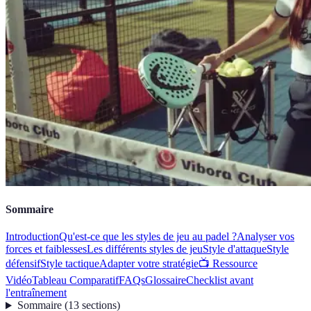
Sommaire
Introduction
Qu'est-ce que les styles de jeu au padel ?
Analyser vos
forces et faiblesses
Les différents styles de jeu
Style d'attaque
Style
défensif
Style tactique
Adapter votre stratégie
📺 Ressource
Vidéo
Tableau Comparatif
FAQs
Glossaire
Checklist avant
l'entraînement
Sommaire
(
13
sections
)