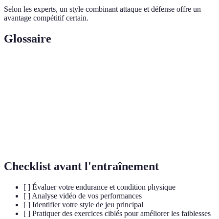
Selon les experts, un style combinant attaque et défense offre un
avantage compétitif certain.
Glossaire
Terme
Définition
Padel
Sport de raquette dérivé du tennis et du squash
Smash
Coup puissant destiné à conclure un point
Volée
Technique consistant à frapper la balle avant rebond
Checklist avant l'entraînement
[ ] Évaluer votre endurance et condition physique
[ ] Analyse vidéo de vos performances
[ ] Identifier votre style de jeu principal
[ ] Pratiquer des exercices ciblés pour améliorer les faiblesses