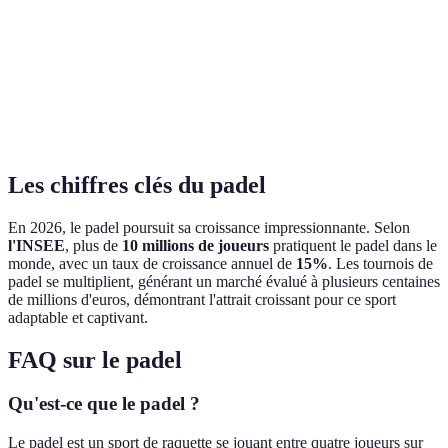
10 x 20 m
23,77 m de
9,75 m
Terrain
intimi
avec murs
long
long
jeu
Rapidité
Facilité
Complexité
Padel 
Jouabilité
des
d'apprentissage
technique
access
échanges
Les chiffres clés du padel
En 2026, le padel poursuit sa croissance impressionnante. Selon
l'INSEE
, plus de
10 millions de joueurs
pratiquent le padel dans le
monde, avec un taux de croissance annuel de
15%
. Les tournois de
padel se multiplient, générant un marché évalué à plusieurs centaines
de millions d'euros, démontrant l'attrait croissant pour ce sport
adaptable et captivant.
FAQ sur le padel
Qu'est-ce que le padel ?
Le padel est un sport de raquette se jouant entre quatre joueurs sur