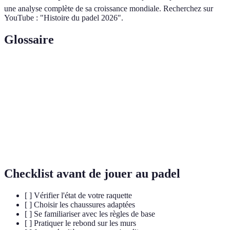
une analyse complète de sa croissance mondiale. Recherchez sur
YouTube : "Histoire du padel 2026".
Glossaire
Terme
Définition
Padel
Sport de raquette joué en double, sur un terrain fermé
Set
Division du jeu, souvent constitué de 6 jeux
Revers
Frappe effectuée du côté opposé à la main dominante
Checklist avant de jouer au padel
[ ] Vérifier l'état de votre raquette
[ ] Choisir les chaussures adaptées
[ ] Se familiariser avec les règles de base
[ ] Pratiquer le rebond sur les murs