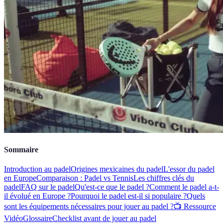
Sommaire
Introduction au padel
Origines mexicaines du padel
L'essor du padel
en Europe
Comparaison : Padel vs Tennis
Les chiffres clés du
padel
FAQ sur le padel
Qu'est-ce que le padel ?
Comment le padel a-t-
il évolué en Europe ?
Pourquoi le padel est-il si populaire ?
Quels
sont les équipements nécessaires pour jouer au padel ?
📺 Ressource
Vidéo
Glossaire
Checklist avant de jouer au padel