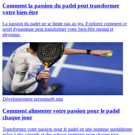
Comment la passion du padel peut transformer
votre bien-être
La passion du padel ne se limite pas au jeu. Explorez comment ce
sport dynamique peut transformer votre bien-être mental et
physique.
Développement personnel
6
min
Comment alimenter votre passion pour le padel
chaque jour
Transformez votre passion pour le padel en une pratique quotidienne
grâce à des conseils et des astuces pratiques pour chaque jour.