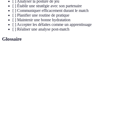
[ ] Analyser la posture de jeu
[ ] Établir une stratégie avec son partenaire
[ ] Communiquer efficacement durant le match
[ ] Planifier une routine de pratique
[ ] Maintenir une bonne hydratation
[ ] Accepter les défaites comme un apprentissage
[ ] Réaliser une analyse post-match
Glossaire
Terme
Définition
Ensemble d'exercices permettant de préparer le
Echauffement
corps à l'effort physique.
Plan d'action élaboré pour maximiser les
Stratégie
chances de victoire en jeu.
Échange verbal ou non-verbal entre partenaires
Communication
pour coordonner les actions.