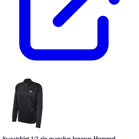
Sweatshirt 1/2 zip manches longues Hummel