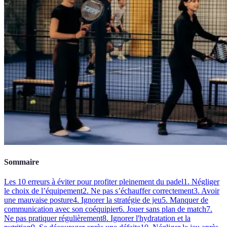
Sommaire
Les 10 erreurs à éviter pour profiter pleinement du padel
1. Négliger
le choix de l’équipement
2. Ne pas s’échauffer correctement
3. Avoir
une mauvaise posture
4. Ignorer la stratégie de jeu
5. Manquer de
communication avec son coéquipier
6. Jouer sans plan de match
7.
Ne pas pratiquer régulièrement
8. Ignorer l'hydratation et la