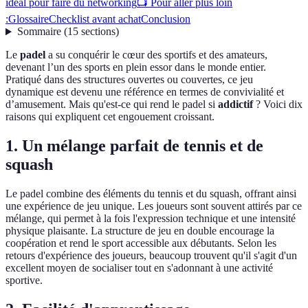
idéal pour faire du networking
📺 Pour aller plus loin
:
Glossaire
Checklist avant achat
Conclusion
Sommaire
(
15
sections
)
Le
padel
a su conquérir le cœur des sportifs et des amateurs,
devenant l’un des sports en plein essor dans le monde entier.
Pratiqué dans des structures ouvertes ou couvertes, ce jeu
dynamique est devenu une référence en termes de convivialité et
d’amusement. Mais qu'est-ce qui rend le padel si
addictif
? Voici dix
raisons qui expliquent cet engouement croissant.
1. Un mélange parfait de tennis et de
squash
Le padel combine des éléments du tennis et du squash, offrant ainsi
une expérience de jeu unique. Les joueurs sont souvent attirés par ce
mélange, qui permet à la fois l'expression technique et une intensité
physique plaisante. La structure de jeu en double encourage la
coopération et rend le sport accessible aux débutants. Selon les
retours d'expérience des joueurs, beaucoup trouvent qu'il s'agit d'un
excellent moyen de socialiser tout en s'adonnant à une activité
sportive.