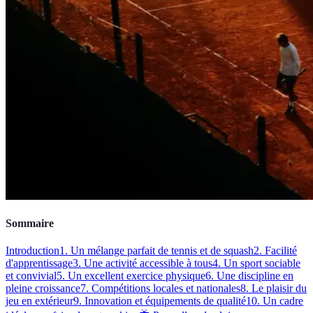
Sommaire
Introduction
1. Un mélange parfait de tennis et de squash
2. Facilité
d'apprentissage
3. Une activité accessible à tous
4. Un sport sociable
et convivial
5. Un excellent exercice physique
6. Une discipline en
pleine croissance
7. Compétitions locales et nationales
8. Le plaisir du
jeu en extérieur
9. Innovation et équipements de qualité
10. Un cadre