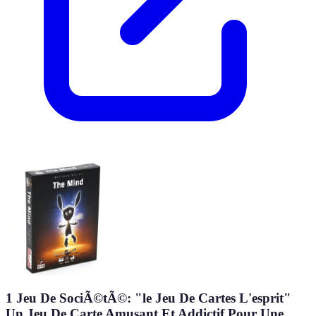
1 Jeu De SociÃ©tÃ©: "le Jeu De Cartes L'esprit"
Un Jeu De Carte Amusant Et Addictif Pour Une