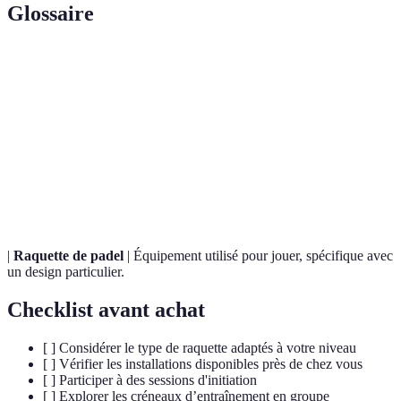
Glossaire
Terme
Définition
Sport de raquette qui se joue en double, sur un court
Padel
entouré de murs.
Terrain de jeu du padel, généralement de dimensions 20m
Court
x 10m.
|
Raquette de padel
| Équipement utilisé pour jouer, spécifique avec
un design particulier.
Checklist avant achat
[ ] Considérer le type de raquette adaptés à votre niveau
[ ] Vérifier les installations disponibles près de chez vous
[ ] Participer à des sessions d'initiation
[ ] Explorer les créneaux d’entraînement en groupe