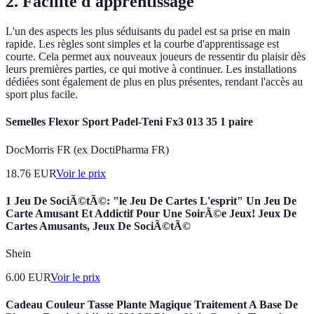
2. Facilité d'apprentissage
L'un des aspects les plus séduisants du padel est sa prise en main
rapide. Les règles sont simples et la courbe d'apprentissage est
courte. Cela permet aux nouveaux joueurs de ressentir du plaisir dès
leurs premières parties, ce qui motive à continuer. Les installations
dédiées sont également de plus en plus présentes, rendant l'accès au
sport plus facile.
Semelles Flexor Sport Padel-Teni Fx3 013 35 1 paire
DocMorris FR (ex DoctiPharma FR)
18.76
EUR
Voir le prix
1 Jeu De SociÃ©tÃ©: "le Jeu De Cartes L'esprit" Un Jeu De
Carte Amusant Et Addictif Pour Une SoirÃ©e Jeux! Jeux De
Cartes Amusants, Jeux De SociÃ©tÃ©
Shein
6.00
EUR
Voir le prix
Cadeau Couleur Tasse Plante Magique Traitement A Base De