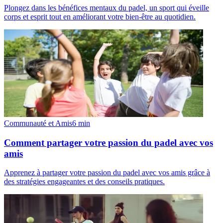
Plongez dans les bénéfices mentaux du padel, un sport qui éveille
corps et esprit tout en améliorant votre bien-être au quotidien.
Communauté et Amis
6
min
Comment partager votre passion du padel avec vos
amis
Apprenez à partager votre passion du padel avec vos amis grâce à
des stratégies engageantes et des conseils pratiques.