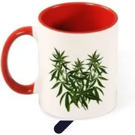
Passion du Padel
Culture et Pratique
Inspiration
Équipement et Matériel
Développement
personnel
Développement Personnel
Passion du Padel