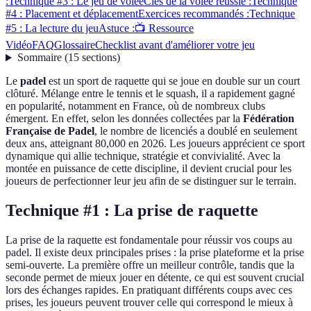
:
Technique #3 : Le jeu de volée
Clés de la volée réussie :
Technique
#4 : Placement et déplacement
Exercices recommandés :
Technique
#5 : La lecture du jeu
Astuce :
📺 Ressource
Vidéo
FAQ
Glossaire
Checklist avant d'améliorer votre jeu
Sommaire
(
15
sections
)
Le
padel
est un sport de raquette qui se joue en double sur un court
clôturé. Mélange entre le tennis et le squash, il a rapidement gagné
en popularité, notamment en France, où de nombreux clubs
émergent. En effet, selon les données collectées par la
Fédération
Française de Padel
, le nombre de licenciés a doublé en seulement
deux ans, atteignant 80,000 en 2026. Les joueurs apprécient ce sport
dynamique qui allie technique, stratégie et convivialité. Avec la
montée en puissance de cette discipline, il devient crucial pour les
joueurs de perfectionner leur jeu afin de se distinguer sur le terrain.
Technique #1 : La prise de raquette
La prise de la raquette est fondamentale pour réussir vos coups au
padel. Il existe deux principales prises : la prise plateforme et la prise
semi-ouverte. La première offre un meilleur contrôle, tandis que la
seconde permet de mieux jouer en détente, ce qui est souvent crucial
lors des échanges rapides. En pratiquant différents coups avec ces
prises, les joueurs peuvent trouver celle qui correspond le mieux à