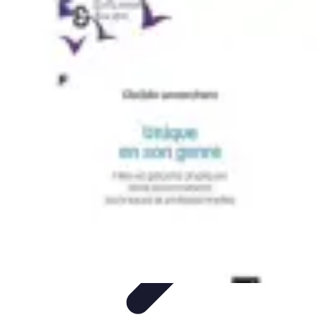
Passion du Padel
Culture et Pratique
Inspiration
Équipement et Matériel
Développement
personnel
Développement Personnel
Passion du Padel