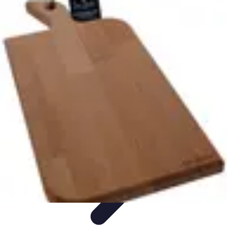
Passion du Padel
Culture et Pratique
Inspiration
Équipement et Matériel
Développement
personnel
Développement Personnel
Passion du Padel