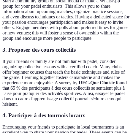
Start a community group on social media or make a WhatsApp
group for your padel enthusiasts. This allows you to share
information about upcoming matches, organize practice sessions,
and even discuss techniques or tactics. Having a dedicated space for
your passion encourages participation and makes it easy to invite
others. Engage members with polls about preferred times for games
or new venues; this will foster a sense of ownership within the
group and encourage more people to participate.
3. Proposer des cours collectifs
If your friends or family are not familiar with padel, consider
organizing collective lessons with a certified coach. Many clubs
offer beginner courses that teach the basic techniques and rules of
the game. Learning together fosters camaraderie and makes the
experience more enjoyable. A survey by
UFC-Que Choisir
found
that 65 % des participants à des cours collectifs se sentaient plus à
l'aise pour pratiquer des activités sportives. Ainsi, essayer le padel
dans un cadre d'apprentissage collectif pourrait séduire ceux qui
hésitent.
4. Participer à des tournois locaux
Encouraging your friends to participate in local tournaments is an
excellent way to share your passion for padel. These events can be