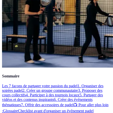
Sommaire
Les 7 façons de partager votre passion du padel
1. Organiser des
soirées padel
2. Créer un groupe communautaire
3. Proposer des
cours collectifs
4. Participer à des tournois locaux
5. Partager des
vidéos et des contenus inspirants
6. Créer des événements
thématiques
7. Offrir des accessoires de padel
📺 Pour aller plus loin
:
Glossaire
Checklist avant d'organiser un événement padel