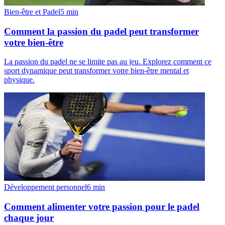
Bien-être et Padel
5
min
Comment la passion du padel peut transformer
votre bien-être
La passion du padel ne se limite pas au jeu. Explorez comment ce
sport dynamique peut transformer votre bien-être mental et
physique.
Développement personnel
6
min
Comment alimenter votre passion pour le padel
chaque jour