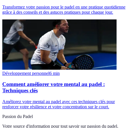
Transformez votre passion pour le padel en une pratique quotidienne
grâce à des conseils et des astuces pratiques pour chaque jour.
Développement personnel
6
min
Comment améliorer votre mental au padel :
Techniques clés
Améliorez votre mental au padel avec ces techniques clés pour
renforcer votre résilience et votre concentration sur le court.
Passion du Padel
Votre source d'information pour tout savoir sur
passion du padel
.