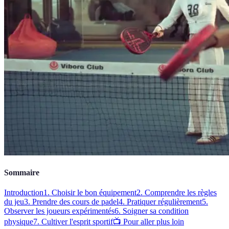
Sommaire
Introduction
1. Choisir le bon équipement
2. Comprendre les règles
du jeu
3. Prendre des cours de padel
4. Pratiquer régulièrement
5.
Observer les joueurs expérimentés
6. Soigner sa condition
physique
7. Cultiver l'esprit sportif
📺 Pour aller plus loin