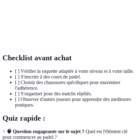
de padel
qu'une raquette de tennis.
Service
Premier coup joué pour commencer chaque point.
Match en
Partie jouée par deux équipes de deux joueurs
doubles
chacun.
Checklist avant achat
[ ] Vérifier la raquette adaptée à votre niveau et à votre taille.
[ ] S'inscrire à des cours de padel.
[ ] Choisir des chaussures spécifiques pour maximiser
l'adhérence.
[ ] S'organiser pour des matchs répétés.
[ ] Observer d'autres joueurs pour apprendre des meilleures
pratiques.
Quiz rapide :
>
🧠 Question engageante sur le sujet ?
Quel est l'élément clé
pour commencer au padel ?