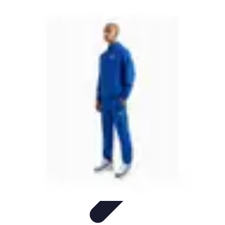
Passion du Padel
Culture et Pratique
Inspiration
Équipement et Matériel
Développement
personnel
Développement Personnel
Passion du Padel