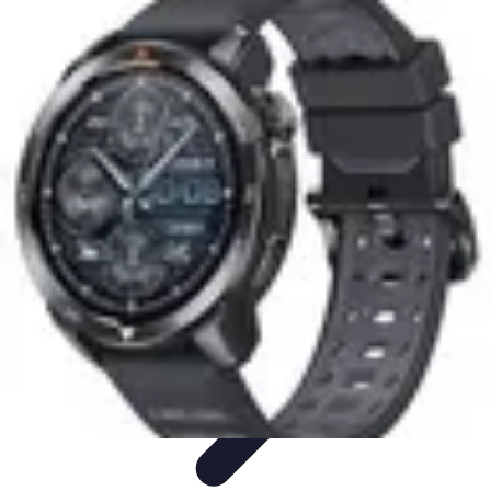
Passion du Padel
Culture et Pratique
Inspiration
Équipement et Matériel
Développement
personnel
Développement Personnel
Passion du Padel