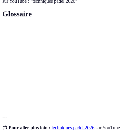
sur YouTube : "techniques padel 2026".
Glossaire
Terme
Définition
Sport de raquette, dérivé du tennis, se jouant en
Padel
double.
Instrument utilisé pour jouer au padel, souvent en
Raquette
carbone ou en fibre de verre.
Part match de padel, typiquement disputé en format
Match
double.
---
📺
Pour aller plus loin :
techniques padel 2026
sur YouTube