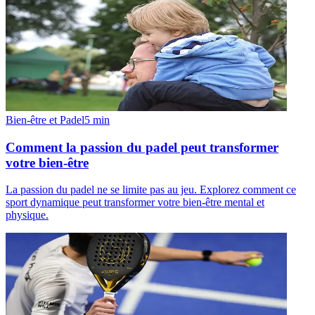
Bien-être et Padel
5
min
Comment la passion du padel peut transformer
votre bien-être
La passion du padel ne se limite pas au jeu. Explorez comment ce
sport dynamique peut transformer votre bien-être mental et
physique.