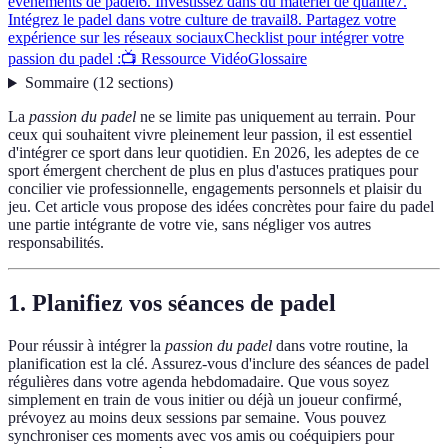
événements de padel
6. Investissez dans du matériel de qualité
7.
Intégrez le padel dans votre culture de travail
8. Partagez votre
expérience sur les réseaux sociaux
Checklist pour intégrer votre
passion du padel :
📺 Ressource Vidéo
Glossaire
Sommaire
(
12
sections
)
La
passion du padel
ne se limite pas uniquement au terrain. Pour
ceux qui souhaitent vivre pleinement leur passion, il est essentiel
d'intégrer ce sport dans leur quotidien. En 2026, les adeptes de ce
sport émergent cherchent de plus en plus d'astuces pratiques pour
concilier vie professionnelle, engagements personnels et plaisir du
jeu. Cet article vous propose des idées concrètes pour faire du padel
une partie intégrante de votre vie, sans négliger vos autres
responsabilités.
1. Planifiez vos séances de padel
Pour réussir à intégrer la
passion du padel
dans votre routine, la
planification est la clé. Assurez-vous d'inclure des séances de padel
régulières dans votre agenda hebdomadaire. Que vous soyez
simplement en train de vous initier ou déjà un joueur confirmé,
prévoyez au moins deux sessions par semaine. Vous pouvez
synchroniser ces moments avec vos amis ou coéquipiers pour