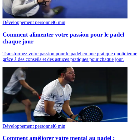
Développement personnel
6
min
Comment alimenter votre passion pour le padel
chaque jour
Transformez votre passion pour le padel en une pratique quotidienne
grâce à des conseils et des astuces pratiques pour chaque jour.
Développement personnel
6
min
Comment améliorer votre mental au padel :