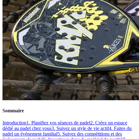
Sommaire
Introduction
1. Planifiez vos séances de padel
2. Créez un espace
dédié au padel chez vous
3. Suivez un style de vie actif
4. Faites du
padel un événement familial
5. Suivez des compétitions et des