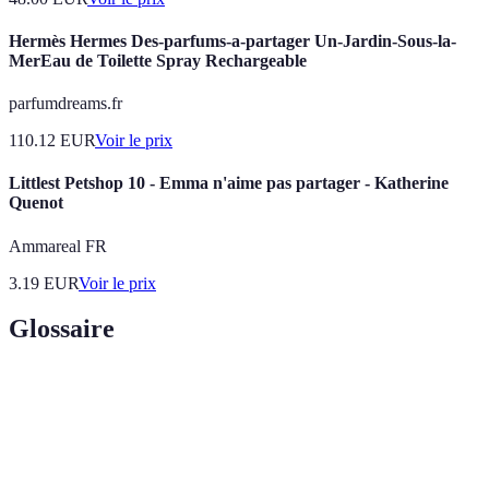
Hermès Hermes Des-parfums-a-partager Un-Jardin-Sous-la-
MerEau de Toilette Spray Rechargeable
parfumdreams.fr
110.12
EUR
Voir le prix
Littlest Petshop 10 - Emma n'aime pas partager - Katherine
Quenot
Ammareal FR
3.19
EUR
Voir le prix
Glossaire
Terme
Définition
Sport de raquette joué en équipe, sur un terrain
Padel
réduit.