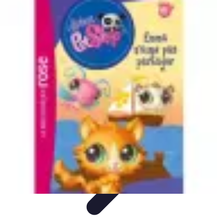
Passion du Padel
Culture et Pratique
Inspiration
Équipement et Matériel
Développement
personnel
Développement Personnel
Passion du Padel