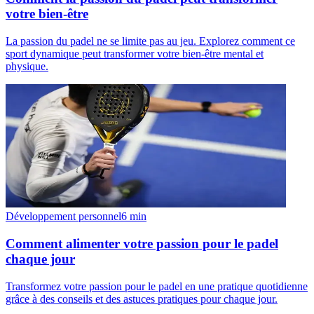
votre bien-être
La passion du padel ne se limite pas au jeu. Explorez comment ce
sport dynamique peut transformer votre bien-être mental et
physique.
Développement personnel
6
min
Comment alimenter votre passion pour le padel
chaque jour
Transformez votre passion pour le padel en une pratique quotidienne
grâce à des conseils et des astuces pratiques pour chaque jour.