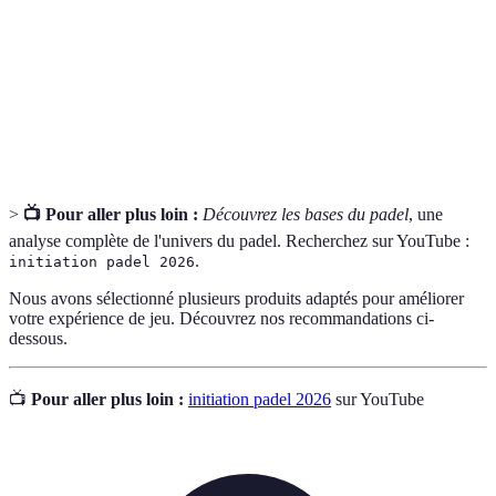
Raquette de
Équipement léger, spécifique au jeu de padel.
padel
Match de padel joué par deux équipes de deux
Double
joueurs.
>
📺 Pour aller plus loin :
Découvrez les bases du padel
, une
analyse complète de l'univers du padel. Recherchez sur YouTube :
.
initiation padel 2026
Nous avons sélectionné plusieurs produits adaptés pour améliorer
votre expérience de jeu. Découvrez nos recommandations ci-
dessous.
📺
Pour aller plus loin :
initiation padel 2026
sur YouTube