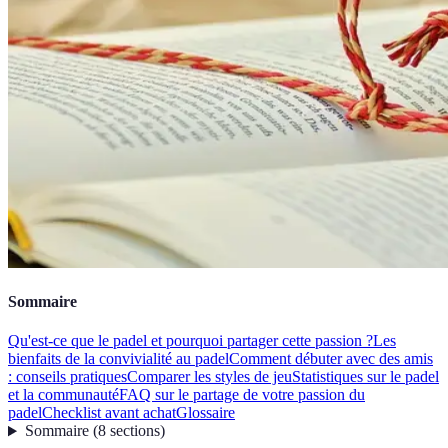
Sommaire
Qu'est-ce que le padel et pourquoi partager cette passion ?
Les
bienfaits de la convivialité au padel
Comment débuter avec des amis
: conseils pratiques
Comparer les styles de jeu
Statistiques sur le padel
et la communauté
FAQ sur le partage de votre passion du
padel
Checklist avant achat
Glossaire
Sommaire
(
8
sections
)