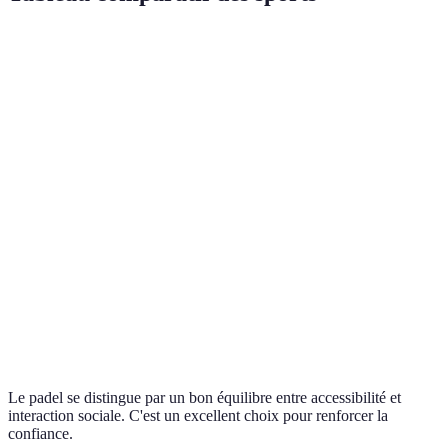
Critère
Padel
Tennis
Squash
Facile (joints
Difficile
Accessibilité
Modérée
locaux)
(équipement)
Longue
Apprentissage
Rapide
Intermédiaire
période
Interaction
Élevée
Moyenne
Basse
sociale
Confiance en
Haute
Moyenne
Variable
soi
Le padel se distingue par un bon équilibre entre accessibilité et
interaction sociale. C'est un excellent choix pour renforcer la
confiance.