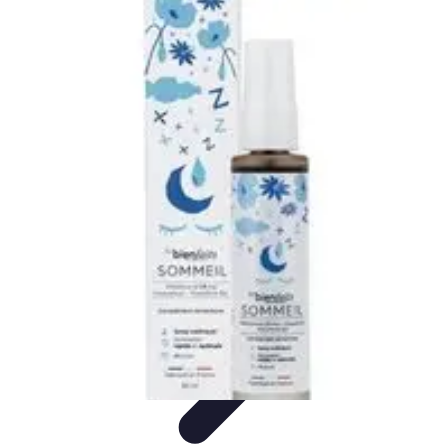
Passion du Padel
Culture et Pratique
Inspiration
Équipement et Matériel
Développement
personnel
Développement Personnel
Passion du Padel