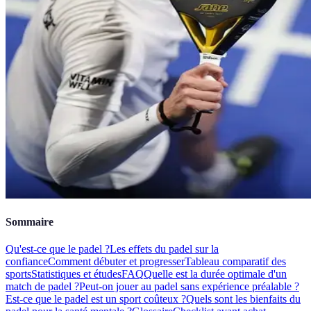
Sommaire
Qu'est-ce que le padel ?
Les effets du padel sur la
confiance
Comment débuter et progresser
Tableau comparatif des
sports
Statistiques et études
FAQ
Quelle est la durée optimale d'un
match de padel ?
Peut-on jouer au padel sans expérience préalable ?
Est-ce que le padel est un sport coûteux ?
Quels sont les bienfaits du