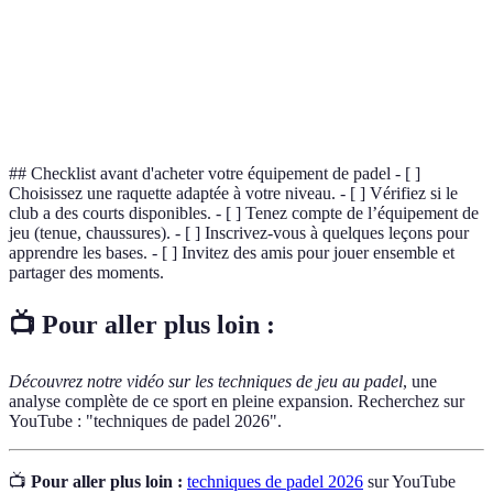
Hormones produites par le corps pour soulager la
Endorphines
douleur et réduire le stress.
Capacité à se déplacer rapidement et facilement,
Agilité
ici sur un court de padel.
## Checklist avant d'acheter votre équipement de padel - [ ]
Choisissez une raquette adaptée à votre niveau. - [ ] Vérifiez si le
club a des courts disponibles. - [ ] Tenez compte de l’équipement de
jeu (tenue, chaussures). - [ ] Inscrivez-vous à quelques leçons pour
apprendre les bases. - [ ] Invitez des amis pour jouer ensemble et
partager des moments.
📺 Pour aller plus loin :
Découvrez notre vidéo sur les techniques de jeu au padel
, une
analyse complète de ce sport en pleine expansion. Recherchez sur
YouTube : "techniques de padel 2026".
📺
Pour aller plus loin :
techniques de padel 2026
sur YouTube