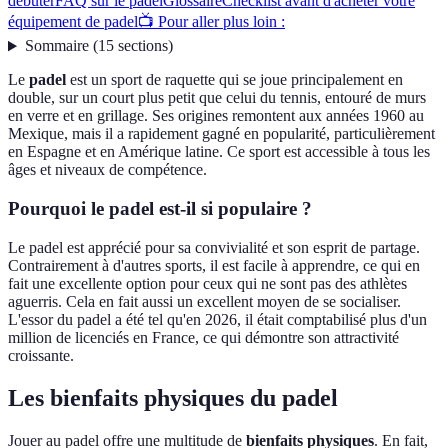
débuter
FAQ sur le padel
Glossaire
Checklist avant d'acheter votre
équipement de padel
📺 Pour aller plus loin :
Sommaire
(
15
sections
)
Le
padel
est un sport de raquette qui se joue principalement en
double, sur un court plus petit que celui du tennis, entouré de murs
en verre et en grillage. Ses origines remontent aux années 1960 au
Mexique, mais il a rapidement gagné en popularité, particulièrement
en Espagne et en Amérique latine. Ce sport est accessible à tous les
âges et niveaux de compétence.
Pourquoi le padel est-il si populaire ?
Le padel est apprécié pour sa convivialité et son esprit de partage.
Contrairement à d'autres sports, il est facile à apprendre, ce qui en
fait une excellente option pour ceux qui ne sont pas des athlètes
aguerris. Cela en fait aussi un excellent moyen de se socialiser.
L'essor du padel a été tel qu'en 2026, il était comptabilisé plus d'un
million de licenciés en France, ce qui démontre son attractivité
croissante.
Les bienfaits physiques du padel
Jouer au padel offre une multitude de
bienfaits physiques
. En fait,