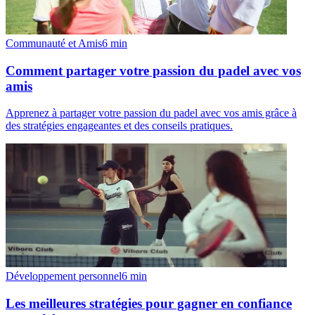
Communauté et Amis
6
min
Comment partager votre passion du padel avec vos
amis
Apprenez à partager votre passion du padel avec vos amis grâce à
des stratégies engageantes et des conseils pratiques.
Développement personnel
6
min
Les meilleures stratégies pour gagner en confiance