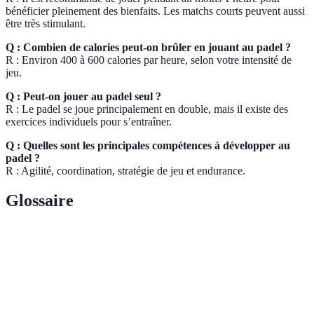
bénéficier pleinement des bienfaits. Les matchs courts peuvent aussi
être très stimulant.
Q : Combien de calories peut-on brûler en jouant au padel ?
R : Environ 400 à 600 calories par heure, selon votre intensité de
jeu.
Q : Peut-on jouer au padel seul ?
R : Le padel se joue principalement en double, mais il existe des
exercices individuels pour s’entraîner.
Q : Quelles sont les principales compétences à développer au
padel ?
R : Agilité, coordination, stratégie de jeu et endurance.
Glossaire
Terme
Définition
Sport de raquette joué en double sur un court
Padel
entouré de murs.