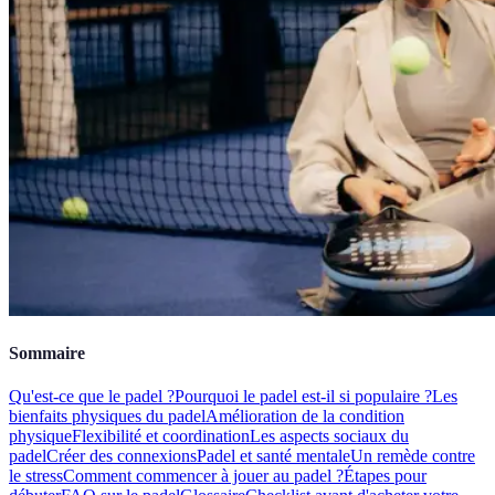
Sommaire
Qu'est-ce que le padel ?
Pourquoi le padel est-il si populaire ?
Les
bienfaits physiques du padel
Amélioration de la condition
physique
Flexibilité et coordination
Les aspects sociaux du
padel
Créer des connexions
Padel et santé mentale
Un remède contre
le stress
Comment commencer à jouer au padel ?
Étapes pour