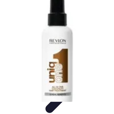
Passion du Padel
Culture et Pratique
Inspiration
Équipement et Matériel
Développement
personnel
Développement Personnel
Passion du Padel