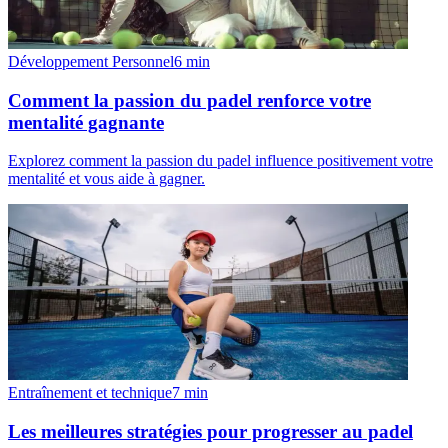
Développement Personnel
6
min
Comment la passion du padel renforce votre
mentalité gagnante
Explorez comment la passion du padel influence positivement votre
mentalité et vous aide à gagner.
Entraînement et technique
7
min
Les meilleures stratégies pour progresser au padel