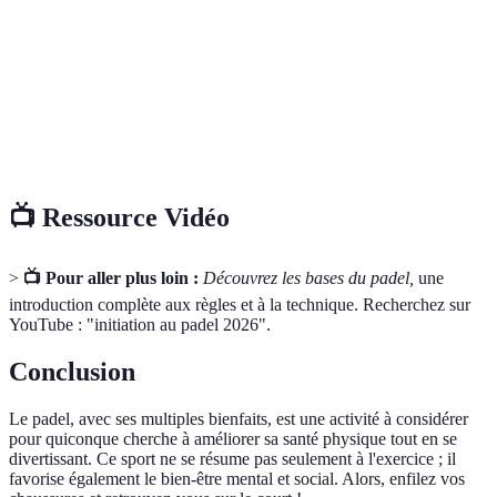
Hormones liées à la réduction de la douleur et
Endorphines
au bien-être.
Capacité à combiner mouvements et actions de
Coordination
manière fluide.
📺 Ressource Vidéo
>
📺 Pour aller plus loin :
Découvrez les bases du padel,
une
introduction complète aux règles et à la technique. Recherchez sur
YouTube : "initiation au padel 2026".
Conclusion
Le padel, avec ses multiples bienfaits, est une activité à considérer
pour quiconque cherche à améliorer sa santé physique tout en se
divertissant. Ce sport ne se résume pas seulement à l'exercice ; il
favorise également le bien-être mental et social. Alors, enfilez vos