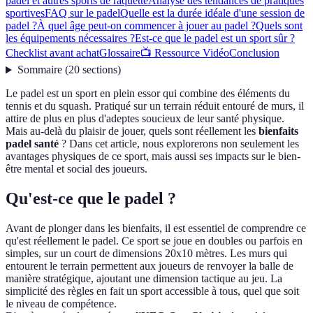
padel et autres sports de raquette
Analyse des tendances de pratiques
sportives
FAQ sur le padel
Quelle est la durée idéale d'une session de
padel ?
À quel âge peut-on commencer à jouer au padel ?
Quels sont
les équipements nécessaires ?
Est-ce que le padel est un sport sûr ?
Checklist avant achat
Glossaire
📺 Ressource Vidéo
Conclusion
Sommaire
(
20
sections
)
Le padel est un sport en plein essor qui combine des éléments du
tennis et du squash. Pratiqué sur un terrain réduit entouré de murs, il
attire de plus en plus d'adeptes soucieux de leur santé physique.
Mais au-delà du plaisir de jouer, quels sont réellement les
bienfaits
padel santé
? Dans cet article, nous explorerons non seulement les
avantages physiques de ce sport, mais aussi ses impacts sur le bien-
être mental et social des joueurs.
Qu'est-ce que le padel ?
Avant de plonger dans les bienfaits, il est essentiel de comprendre ce
qu'est réellement le padel. Ce sport se joue en doubles ou parfois en
simples, sur un court de dimensions 20x10 mètres. Les murs qui
entourent le terrain permettent aux joueurs de renvoyer la balle de
manière stratégique, ajoutant une dimension tactique au jeu. La
simplicité des règles en fait un sport accessible à tous, quel que soit
le niveau de compétence.