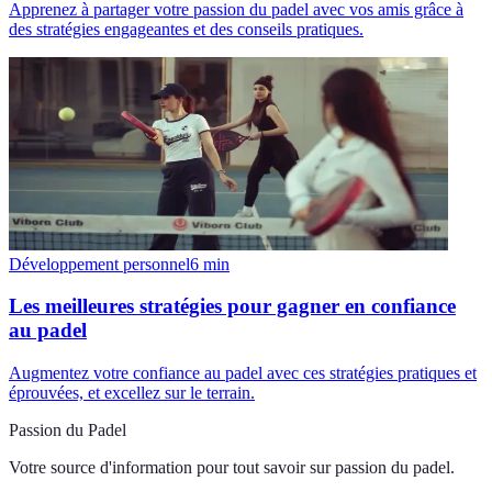
Apprenez à partager votre passion du padel avec vos amis grâce à
des stratégies engageantes et des conseils pratiques.
Développement personnel
6
min
Les meilleures stratégies pour gagner en confiance
au padel
Augmentez votre confiance au padel avec ces stratégies pratiques et
éprouvées, et excellez sur le terrain.
Passion du Padel
Votre source d'information pour tout savoir sur
passion du padel
.