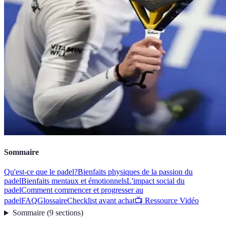
Sommaire
Qu'est-ce que le padel?
Bienfaits physiques de la passion du
padel
Bienfaits mentaux et émotionnels
L'impact social du
padel
Comment commencer et progresser au
padel
FAQ
Glossaire
Checklist avant achat
📺 Ressource Vidéo
Sommaire
(
9
sections
)