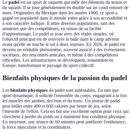
Le
padel
est un sport de raquette qui mêle des éléments du tennis et
du squash. Il se joue généralement en double sur un court entouré de
murs. Originaires du Mexique dans les années 1960, ce sport a
gagné en popularité dans le monde entier grâce à son accessibilité et
à son caractère ludique. Il attire diverses populations, tant des
amateurs que des compétiteurs, en raison de sa facilité
d'apprentissage. Le padel se joue avec des règles simples, où
l'objectif principal est de renvoyer la balle dans le camp adverse
avant qu'elle ne touche le sol à deux reprises. En 2026, le padel est
devenu un véritable phénomène, souvent associé à des événements
sociétaux, des rencontres amicales, et même à des compétitions
officielles. Les infrastructures se développent, notamment en
Europe, transformant le paysage du sport collectif.
Bienfaits physiques de la passion du padel
Les
bienfaits physiques
du padel sont indéniables. En tant que
sport dynamique, il sollicite l'ensemble du corps, engageant à la fois
les muscles des jambes, des bras et du tronc. Un joueur de padel
peut brûler entre 400 et 600 calories par heure de jeu, selon
l'intensité de l'effort. Cela en fait une excellente option pour ceux qui
cherchent à perdre du poids ou à maintenir leur condition physique.
En moyenne, une séance de 60 minutes peut améliorer l'endurance,
la force musculaire et la coordination.