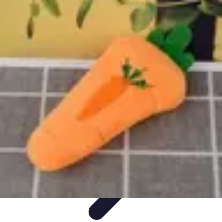
Passion du Padel
Culture et Pratique
Inspiration
Équipement et Matériel
Développement
personnel
Développement Personnel
Passion du Padel