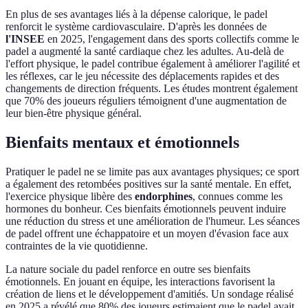
En plus de ses avantages liés à la dépense calorique, le padel
renforcit le système cardiovasculaire. D'après les données de
l'INSEE
en 2025, l'engagement dans des sports collectifs comme le
padel a augmenté la santé cardiaque chez les adultes. Au-delà de
l'effort physique, le padel contribue également à améliorer l'agilité et
les réflexes, car le jeu nécessite des déplacements rapides et des
changements de direction fréquents. Les études montrent également
que 70% des joueurs réguliers témoignent d'une augmentation de
leur bien-être physique général.
Bienfaits mentaux et émotionnels
Pratiquer le padel ne se limite pas aux avantages physiques; ce sport
a également des retombées positives sur la santé mentale. En effet,
l'exercice physique libère des
endorphines
, connues comme les
hormones du bonheur. Ces bienfaits émotionnels peuvent induire
une réduction du stress et une amélioration de l'humeur. Les séances
de padel offrent une échappatoire et un moyen d'évasion face aux
contraintes de la vie quotidienne.
La nature sociale du padel renforce en outre ses bienfaits
émotionnels. En jouant en équipe, les interactions favorisent la
création de liens et le développement d'amitiés. Un sondage réalisé
en 2025 a révélé que 80% des joueurs estimaient que le padel avait