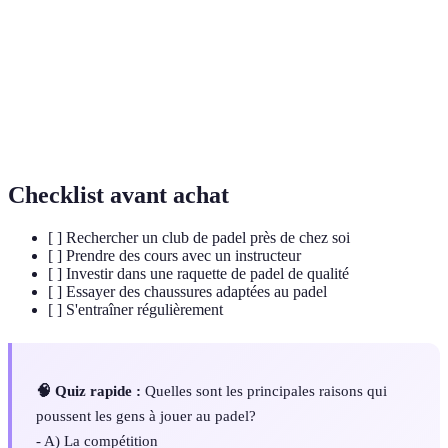
Hormones produites par l'organisme qui
Endorphines
participent à la réduction de la douleur et à
l'amélioration de l'humeur.
Cohésion
Processus qui favorise les interactions et les liens
sociale
entre les membres d'un groupe.
Checklist avant achat
[ ] Rechercher un club de padel près de chez soi
[ ] Prendre des cours avec un instructeur
[ ] Investir dans une raquette de padel de qualité
[ ] Essayer des chaussures adaptées au padel
[ ] S'entraîner régulièrement
🧠 Quiz rapide :
Quelles sont les principales raisons qui
poussent les gens à jouer au padel?
- A) La compétition