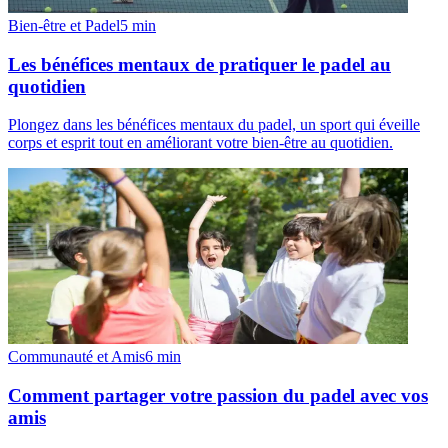
Bien-être et Padel
5
min
Les bénéfices mentaux de pratiquer le padel au
quotidien
Plongez dans les bénéfices mentaux du padel, un sport qui éveille
corps et esprit tout en améliorant votre bien-être au quotidien.
Communauté et Amis
6
min
Comment partager votre passion du padel avec vos
amis