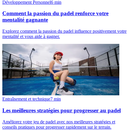
Développement Personnel
6
min
Comment la passion du padel renforce votre
mentalité gagnante
Explorez comment la passion du padel influence positivement votre
mentalité et vous aide à gagner.
Entraînement et technique
7
min
Les meilleures stratégies pour progresser au padel
Améliorez votre jeu de padel avec nos meilleures stratégies et
conseils pratiques pour progresser rapidement sur le terrain.