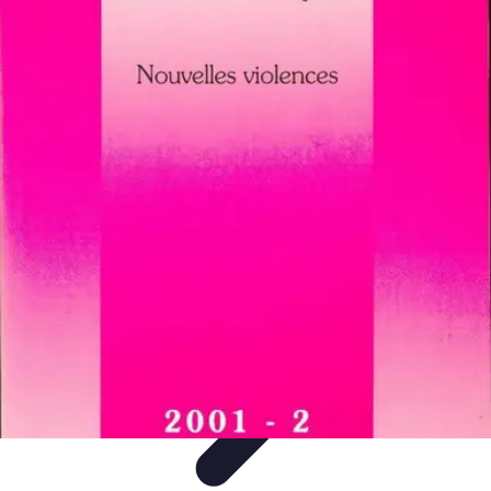
Passion du Padel
Culture et Pratique
Inspiration
Équipement et Matériel
Développement
personnel
Développement Personnel
Passion du Padel