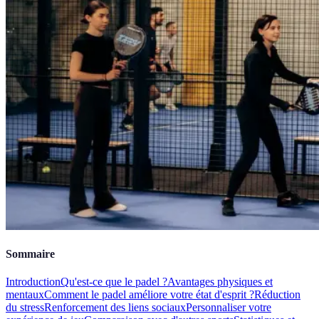
Sommaire
Introduction
Qu'est-ce que le padel ?
Avantages physiques et
mentaux
Comment le padel améliore votre état d'esprit ?
Réduction
du stress
Renforcement des liens sociaux
Personnaliser votre