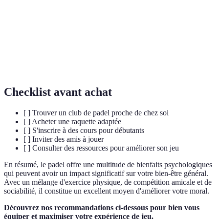
Santé
État de bien-être émotionnel, psychologique et
mentale
social.
Hormones produites par l'organisme qui agissent
Endorphines
comme des analgésiques et améliorent l'humeur.
Checklist avant achat
[ ] Trouver un club de padel proche de chez soi
[ ] Acheter une raquette adaptée
[ ] S'inscrire à des cours pour débutants
[ ] Inviter des amis à jouer
[ ] Consulter des ressources pour améliorer son jeu
En résumé, le padel offre une multitude de bienfaits psychologiques
qui peuvent avoir un impact significatif sur votre bien-être général.
Avec un mélange d'exercice physique, de compétition amicale et de
sociabilité, il constitue un excellent moyen d'améliorer votre moral.
Découvrez nos recommandations ci-dessous pour bien vous
équiper et maximiser votre expérience de jeu.