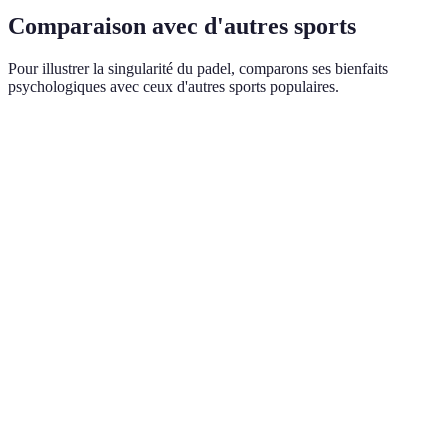
Comparaison avec d'autres sports
Pour illustrer la singularité du padel, comparons ses bienfaits
psychologiques avec ceux d'autres sports populaires.
Critère
Padel
Tennis
Course à pied
Cyc
Socialisation
Élevée
Moyenne
Faible
Moy
Réduction
Très
Efficace
Efficace
Effi
du stress
efficace
Estime de
Haute
Moyenne
Faible
Moy
soi
Accessible
Très
Très
Moy
Accessibilité
mais coût
accessible
accessible
acce
supérieur