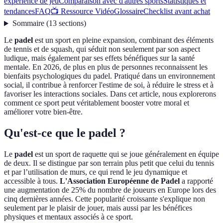
expérience de jeu
Comparaison avec d'autres sports
Statistiques et
tendances
FAQ
📺 Ressource Vidéo
Glossaire
Checklist avant achat
Sommaire
(
13
sections
)
Le
padel
est un sport en pleine expansion, combinant des éléments
de tennis et de squash, qui séduit non seulement par son aspect
ludique, mais également par ses effets bénéfiques sur la santé
mentale. En 2026, de plus en plus de personnes reconnaissent les
bienfaits psychologiques du padel. Pratiqué dans un environnement
social, il contribue à renforcer l'estime de soi, à réduire le stress et à
favoriser les interactions sociales. Dans cet article, nous explorerons
comment ce sport peut véritablement booster votre moral et
améliorer votre bien-être.
Qu'est-ce que le padel ?
Le
padel
est un sport de raquette qui se joue généralement en équipe
de deux. Il se distingue par son terrain plus petit que celui du tennis
et par l’utilisation de murs, ce qui rend le jeu dynamique et
accessible à tous.
L'Association Européenne de Padel
a rapporté
une augmentation de 25% du nombre de joueurs en Europe lors des
cinq dernières années. Cette popularité croissante s'explique non
seulement par le plaisir de jouer, mais aussi par les bénéfices
physiques et mentaux associés à ce sport.