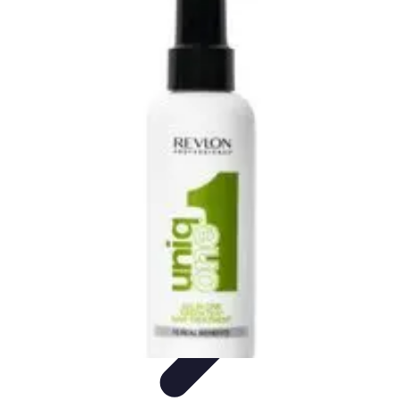
Passion du Padel
Culture et Pratique
Inspiration
Équipement et Matériel
Développement
personnel
Développement Personnel
Passion du Padel