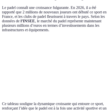
Le padel connaît une croissance fulgurante. En 2026, il a été
rapporté que 2 millions de nouveaux joueurs ont débuté ce sport en
France, et les clubs de padel fleurissent à travers le pays. Selon les
données de
l’INSEE
, le marché du padel représente maintenant
plusieurs millions d’euros en termes d’investissements dans les
infrastructures et équipements.
Année
Nombre de joueurs en France
Événements organisés
2023
5 millions
150
2024
6 millions
200
2025
7 millions
250
2026
8 millions
300
Ce tableau souligne la dynamique croissante qui entoure ce sport,
renforçant l’idée que le padel est à la fois une activité sportive et un