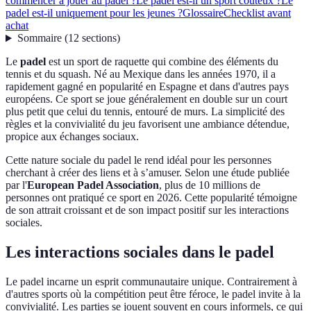
commencer à jouer au padel ?
Le padel est-il un sport coûteux ?
Le
padel est-il uniquement pour les jeunes ?
Glossaire
Checklist avant
achat
Sommaire
(
12
sections
)
Le
padel
est un sport de raquette qui combine des éléments du
tennis et du squash. Né au Mexique dans les années 1970, il a
rapidement gagné en popularité en Espagne et dans d'autres pays
européens. Ce sport se joue généralement en double sur un court
plus petit que celui du tennis, entouré de murs. La simplicité des
règles et la convivialité du jeu favorisent une ambiance détendue,
propice aux échanges sociaux.
Cette nature sociale du padel le rend idéal pour les personnes
cherchant à créer des liens et à s’amuser. Selon une étude publiée
par l'
European Padel Association
, plus de 10 millions de
personnes ont pratiqué ce sport en 2026. Cette popularité témoigne
de son attrait croissant et de son impact positif sur les interactions
sociales.
Les interactions sociales dans le padel
Le padel incarne un esprit communautaire unique. Contrairement à
d'autres sports où la compétition peut être féroce, le padel invite à la
convivialité. Les parties se jouent souvent en cours informels, ce qui