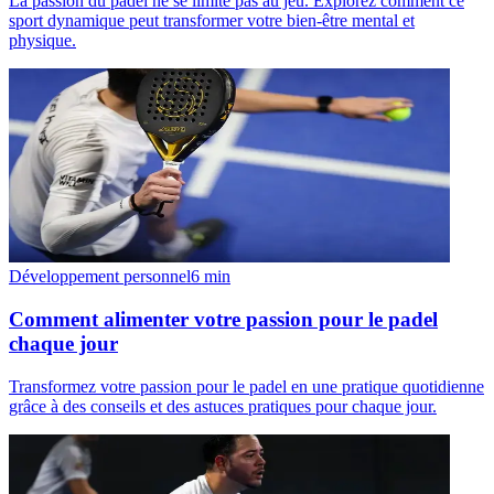
La passion du padel ne se limite pas au jeu. Explorez comment ce
sport dynamique peut transformer votre bien-être mental et
physique.
Développement personnel
6
min
Comment alimenter votre passion pour le padel
chaque jour
Transformez votre passion pour le padel en une pratique quotidienne
grâce à des conseils et des astuces pratiques pour chaque jour.