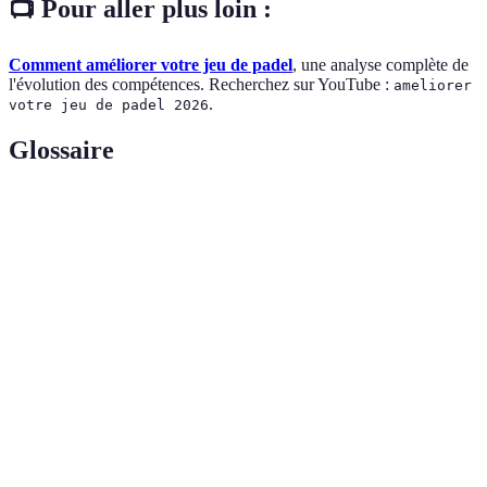
📺 Pour aller plus loin :
Comment améliorer votre jeu de padel
, une analyse complète de
l'évolution des compétences. Recherchez sur YouTube :
ameliorer
.
votre jeu de padel 2026
Glossaire
Terme
Définition
Sport de raquette joué dans une enceinte close,
Padel
mêlant aspects du tennis et du squash.
Événement sportif où des joueurs s'affrontent pour
Compétition
démontrer leurs compétences.
Ensemble des accessoires utilisés pour la pratique
Équipement
d'un sport, ici le padel.