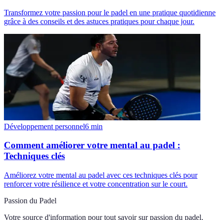
Transformez votre passion pour le padel en une pratique quotidienne
grâce à des conseils et des astuces pratiques pour chaque jour.
Développement personnel
6
min
Comment améliorer votre mental au padel :
Techniques clés
Améliorez votre mental au padel avec ces techniques clés pour
renforcer votre résilience et votre concentration sur le court.
Passion du Padel
Votre source d'information pour tout savoir sur
passion du padel
.