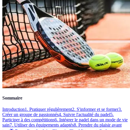
Sommaire
Introduction
1. Pratiquer régulièrement
2. S'informer et se former
3.
Créer un groupe de passionnés
4. Suivre l'actualité du padel
5.
Participer à des compétitions
6. Intégrer le padel dans un mode de vie
sain
7. Utiliser des équipements adaptés
8. Prendre du plaisir avant