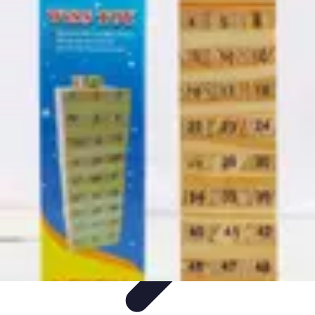
Passion du Padel
Culture et Pratique
Inspiration
Équipement et Matériel
Développement
personnel
Développement Personnel
Passion du Padel