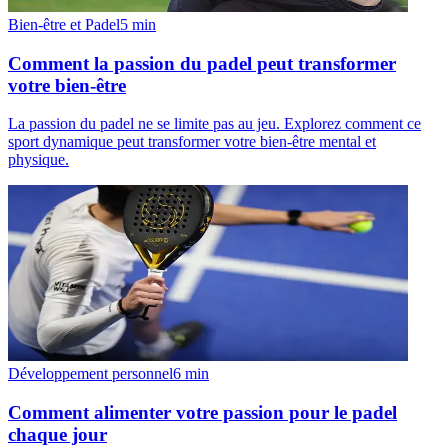
Bien-être et Padel
5
min
Comment la passion du padel peut transformer
votre bien-être
La passion du padel ne se limite pas au jeu. Explorez comment ce
sport dynamique peut transformer votre bien-être mental et
physique.
Développement personnel
6
min
Comment alimenter votre passion pour le padel
chaque jour