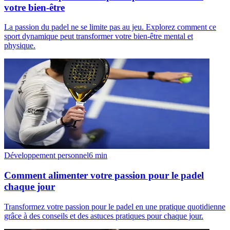
votre bien-être
La passion du padel ne se limite pas au jeu. Explorez comment ce
sport dynamique peut transformer votre bien-être mental et
physique.
Développement personnel
6
min
Comment alimenter votre passion pour le padel
chaque jour
Transformez votre passion pour le padel en une pratique quotidienne
grâce à des conseils et des astuces pratiques pour chaque jour.