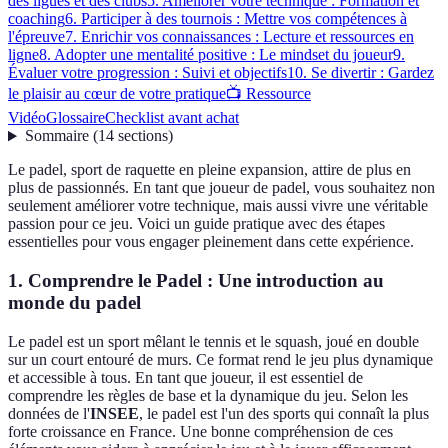
des ligues et des clubs
5. Améliorer votre technique : Formation et
coaching
6. Participer à des tournois : Mettre vos compétences à
l'épreuve
7. Enrichir vos connaissances : Lecture et ressources en
ligne
8. Adopter une mentalité positive : Le mindset du joueur
9.
Évaluer votre progression : Suivi et objectifs
10. Se divertir : Gardez
le plaisir au cœur de votre pratique
📺 Ressource
Vidéo
Glossaire
Checklist avant achat
Sommaire
(
14
sections
)
Le padel, sport de raquette en pleine expansion, attire de plus en
plus de passionnés. En tant que joueur de padel, vous souhaitez non
seulement améliorer votre technique, mais aussi vivre une véritable
passion pour ce jeu. Voici un guide pratique avec des étapes
essentielles pour vous engager pleinement dans cette expérience.
1. Comprendre le Padel : Une introduction au
monde du padel
Le padel est un sport mêlant le tennis et le squash, joué en double
sur un court entouré de murs. Ce format rend le jeu plus dynamique
et accessible à tous. En tant que joueur, il est essentiel de
comprendre les règles de base et la dynamique du jeu. Selon les
données de l'
INSEE
, le padel est l'un des sports qui connaît la plus
forte croissance en France. Une bonne compréhension de ces