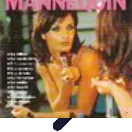
Passion du Padel
Culture et Pratique
Inspiration
Équipement et Matériel
Développement
personnel
Développement Personnel
Passion du Padel