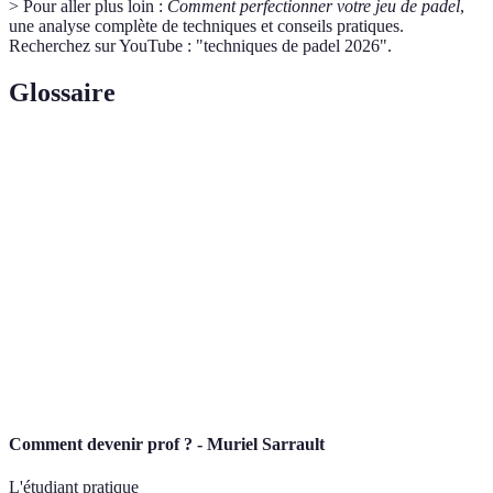
> Pour aller plus loin :
Comment perfectionner votre jeu de padel
,
une analyse complète de techniques et conseils pratiques.
Recherchez sur YouTube : "techniques de padel 2026".
Glossaire
Terme
Définition
Sport de raquette combinant tennis et squash, joué en
Padel
double.
Raquette
Équipement utilisé pour jouer au padel, généralement
de padel
plus légère que celle de tennis.
Premier coup dans un jeu, où la balle est frappée
Serve
pour lancer le point.
Comment devenir prof ? - Muriel Sarrault
L'étudiant pratique