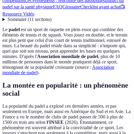
compétition
Les événements : rencontre des passionnés
Impact du
padel sur la santé physique
FAQ
Glossaire
Checklist avant achat
📺
Ressource Vidéo
Sommaire
(
11
sections
)
Le
padel
est un sport de raquette en plein essor qui combine des
éléments de tennis et de squash. Vous jouez en double, et le terrain
est plus petit que celui d'un court de tennis traditionnel, entouré de
murs. La beauté du padel réside dans sa simplicité : n'importe qui,
quel que soit son niveau, peut apprendre les bases en quelques
minutes. D'après l'
Association mondiale de padel
, plus de 10
millions de personnes dans le monde pratiquent déjà ce sport,
témoignant de sa popularité croissante (source :
Association
mondiale de padel
).
La montée en popularité : un phénomène
social
La popularité du padel a explosé ces dernières années, et pas
seulement en Europe, mais aussi en Amérique du Sud et en Asie. La
France a vu le nombre de clubs de padel passer de 500 à plus de
1500 en trois ans selon
l'INSEE
(2026). Étonnamment, ce
phénomène est souvent attribué à la convivialité de ce sport. Les
joueurs s'attachent non seulement à la compétition, mais aussi à la