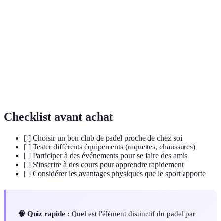
Sport de raquette se jouant sur un terrain plus petit
Padel
avec des murs.
Esprit sportif valorisant le respect des règles et des
Fair-play
adversaires.
World
Circuit professionnel majeur du padel, regroupant
Padel Tour
les meilleurs joueurs.
Checklist avant achat
[ ] Choisir un bon club de padel proche de chez soi
[ ] Tester différents équipements (raquettes, chaussures)
[ ] Participer à des événements pour se faire des amis
[ ] S'inscrire à des cours pour apprendre rapidement
[ ] Considérer les avantages physiques que le sport apporte
🧠 Quiz rapide :
Quel est l'élément distinctif du padel par