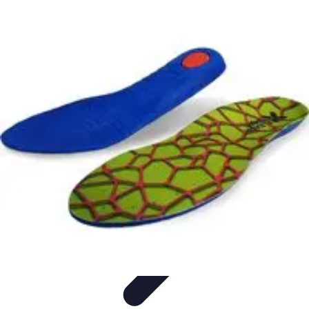
Passion du Padel
Culture et Pratique
Inspiration
Équipement et Matériel
Développement
personnel
Développement Personnel
Passion du Padel