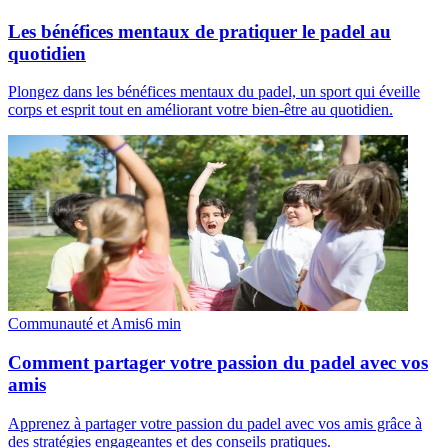
Les bénéfices mentaux de pratiquer le padel au
quotidien
Plongez dans les bénéfices mentaux du padel, un sport qui éveille
corps et esprit tout en améliorant votre bien-être au quotidien.
Communauté et Amis
6
min
Comment partager votre passion du padel avec vos
amis
Apprenez à partager votre passion du padel avec vos amis grâce à
des stratégies engageantes et des conseils pratiques.