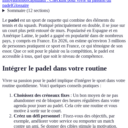
innovations
Récapitulatif : Checklist pour vivre sa passion du
padel
Glossaire
Sommaire
(
12
sections
)
Le
padel
est un sport de raquette qui combine des éléments du
tennis et du squash. Pratiqué principalement en double, il se joue sur
un court plus petit entouré de murs. Popularisé en Espagne et en
Amérique Latine, le padel a gagné en popularité dans de nombreux
pays, y compris en France. En 2026, on estime qu'environ 3 millions
de personnes pratiquent ce sport en France, ce qui témoigne de son
essor. Que ce soit pour le plaisir ou la compétition, le padel est
accessible à tous, quel que soit le niveau de compétence.
Intégrer le padel dans votre routine
Vivre sa passion pour le padel implique d'intégrer le sport dans votre
routine quotidienne. Voici quelques conseils pratiques :
Choisissez des créneaux fixes
: Un bon moyen de ne pas
abandonner est de bloquer des heures régulières dans votre
agenda pour jouer au padel. Cela crée une routine et vous
motive à sortir sur le court.
Créez un défi personnel
: Fixez-vous des objectifs, par
exemple, améliorer votre service ou remporter un match
contre un ami. Se donner des cibles stimule la motivation.