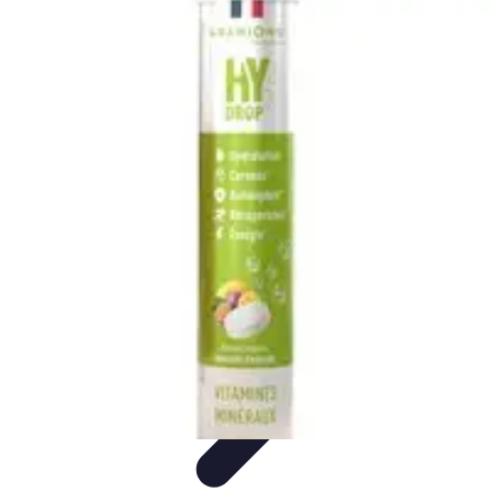
Passion du Padel
Culture et Pratique
Inspiration
Équipement et Matériel
Développement
personnel
Développement Personnel
Passion du Padel