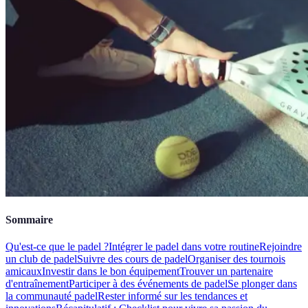
Sommaire
Qu'est-ce que le padel ?
Intégrer le padel dans votre routine
Rejoindre
un club de padel
Suivre des cours de padel
Organiser des tournois
amicaux
Investir dans le bon équipement
Trouver un partenaire
d'entraînement
Participer à des événements de padel
Se plonger dans
la communauté padel
Rester informé sur les tendances et