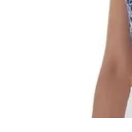
Passion du Padel
Culture et Pratique
Inspiration
Équipement et Matériel
Développement p
Passion du Padel