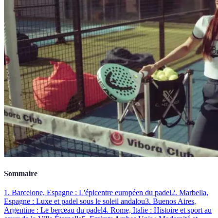
Sommaire
1. Barcelone, Espagne : L'épicentre européen du padel
2. Marbella,
Espagne : Luxe et padel sous le soleil andalou
3. Buenos Aires,
Argentine : Le berceau du padel
4. Rome, Italie : Histoire et sport au