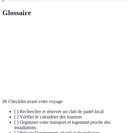
Glossaire
Terme
Définition
Padel
Sport de raquette mixant tennis et squash
Club de
Installation dédiée à la pratique du padel
Padel
Compétition de padel regroupant plusieurs
Tournoi
matchs
## Checklist avant votre voyage
[ ] Rechercher et réserver un club de padel local
[ ] Vérifier le calendrier des tournois
[ ] Organiser votre transport et logement proche des
installations
[ ] Prévoir l'équipement adapté et de rechange