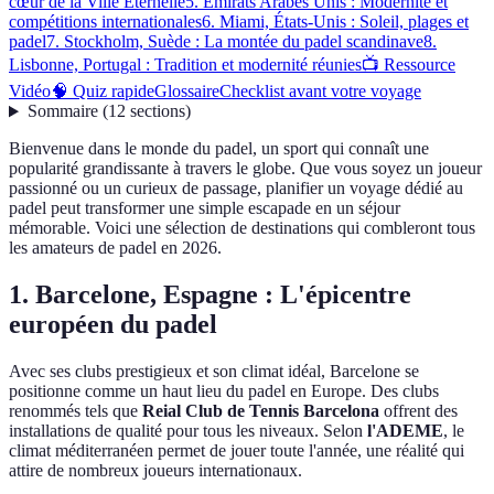
cœur de la Ville Éternelle
5. Emirats Arabes Unis : Modernité et
compétitions internationales
6. Miami, États-Unis : Soleil, plages et
padel
7. Stockholm, Suède : La montée du padel scandinave
8.
Lisbonne, Portugal : Tradition et modernité réunies
📺 Ressource
Vidéo
🧠 Quiz rapide
Glossaire
Checklist avant votre voyage
Sommaire
(
12
sections
)
Bienvenue dans le monde du padel, un sport qui connaît une
popularité grandissante à travers le globe. Que vous soyez un joueur
passionné ou un curieux de passage, planifier un voyage dédié au
padel peut transformer une simple escapade en un séjour
mémorable. Voici une sélection de destinations qui combleront tous
les amateurs de padel en 2026.
1. Barcelone, Espagne : L'épicentre
européen du padel
Avec ses clubs prestigieux et son climat idéal, Barcelone se
positionne comme un haut lieu du padel en Europe. Des clubs
renommés tels que
Reial Club de Tennis Barcelona
offrent des
installations de qualité pour tous les niveaux. Selon
l'ADEME
, le
climat méditerranéen permet de jouer toute l'année, une réalité qui
attire de nombreux joueurs internationaux.