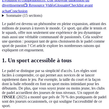
Évolution et compétitions
10. Une nouvelle dimension du
divertissement
📺 Ressource Vidéo
Glossaire
Checklist avant
achat
Conclusion
Sommaire
(
15
sections
)
Le padel est devenu un phénomène en pleine expansion, attirant des
millions de joueurs à travers le monde. Ce sport, qui allie le tennis et
le squash, offre non seulement une expérience de jeu dynamique
mais aussi une véritable communauté de passionnés. Cela soulève
une question : pourquoi tant de gens choisissent-ils le padel comme
sport de passion ? Cet article explore les nombreuses raisons qui
expliquent cet engouement.
1. Un sport accessible à tous
Le padel se distingue par sa simplicité d'accès. Les règles sont
faciles à comprendre, ce qui permet aux novices de se lancer
rapidement dans le jeu. Par exemple, la taille du court et la façon
dont la balle rebondit en font un sport moins intimidant pour les
débutants. De plus, que vous soyez jeune ou moins jeune, les clubs
de padel accueillent des joueurs de tous niveaux. Un rapport de
l'
INSEE
(2025) a montré que près de 70 % des pratiquants de padel
sont des joueurs occasionnels, ce qui souligne l'accessibilité de ce
sport.