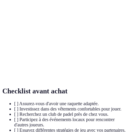
Terme
Définition
Sport de raquette dérivé du tennis, joué
Padel
généralement en double sur un court fermé.
Hormones produites par le corps qui apportent une
Endorphines
sensation de bien-être.
Capacité à se déplacer rapidement tout en
Agilité
changeant de direction.
Checklist avant achat
[ ] Assurez-vous d'avoir une raquette adaptée.
[ ] Investissez dans des vêtements confortables pour jouer.
[ ] Recherchez un club de padel près de chez vous.
[ ] Participez à des événements locaux pour rencontrer
d'autres joueurs.
[ ] Essayez différentes stratégies de jeu avec vos partenaires.