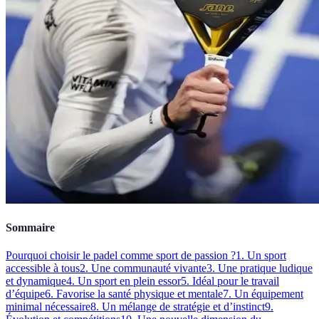
Sommaire
Pourquoi choisir le padel comme sport de passion ?
1. Un sport
accessible à tous
2. Une communauté vivante
3. Une pratique ludique
et dynamique
4. Un sport en plein essor
5. Idéal pour le travail
d’équipe
6. Favorise la santé physique et mentale
7. Un équipement
minimal nécessaire
8. Un mélange de stratégie et d’instinct
9.