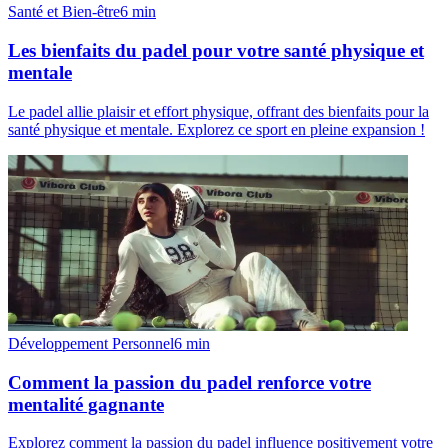
Santé et Bien-être
6
min
Les bienfaits du padel pour votre santé physique et
mentale
Le padel allie plaisir et effort physique, offrant des bienfaits pour la
santé physique et mentale. Explorez ce sport en pleine expansion !
Développement Personnel
6
min
Comment la passion du padel renforce votre
mentalité gagnante
Explorez comment la passion du padel influence positivement votre