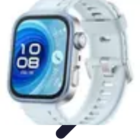
Passion du Padel
Culture et Pratique
Inspiration
Équipement et Matériel
Développement
personnel
Développement Personnel
Passion du Padel