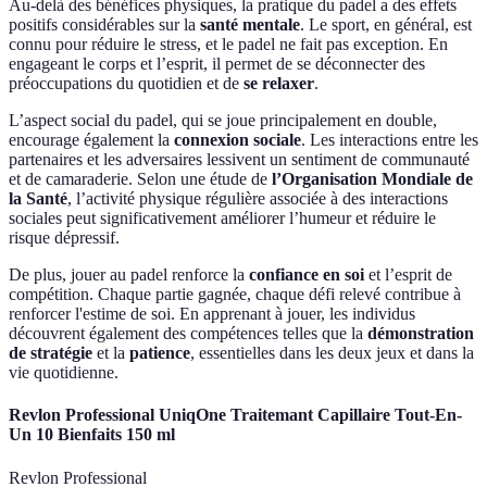
Au-delà des bénéfices physiques, la pratique du padel a des effets
positifs considérables sur la
santé mentale
. Le sport, en général, est
connu pour réduire le stress, et le padel ne fait pas exception. En
engageant le corps et l’esprit, il permet de se déconnecter des
préoccupations du quotidien et de
se relaxer
.
L’aspect social du padel, qui se joue principalement en double,
encourage également la
connexion sociale
. Les interactions entre les
partenaires et les adversaires lessivent un sentiment de communauté
et de camaraderie. Selon une étude de
l’Organisation Mondiale de
la Santé
, l’activité physique régulière associée à des interactions
sociales peut significativement améliorer l’humeur et réduire le
risque dépressif.
De plus, jouer au padel renforce la
confiance en soi
et l’esprit de
compétition. Chaque partie gagnée, chaque défi relevé contribue à
renforcer l'estime de soi. En apprenant à jouer, les individus
découvrent également des compétences telles que la
démonstration
de stratégie
et la
patience
, essentielles dans les deux jeux et dans la
vie quotidienne.
Revlon Professional UniqOne Traitemant Capillaire Tout-En-
Un 10 Bienfaits 150 ml
Revlon Professional