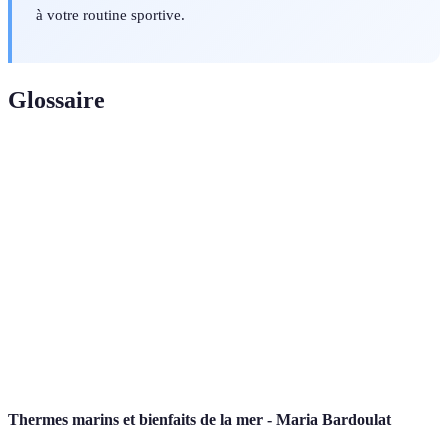
à votre routine sportive.
Glossaire
Terme
Définition
Sport de raquette joué en double dans un
Padel
terrain fermé.
Conditionnement
Capacité du corps à effectuer des activités
physique
physiques en optimisant sa performance.
Appréciation que l'on a de sa propre valeur,
Estime de soi
influencée par ses succès et ses compétences.
Thermes marins et bienfaits de la mer - Maria Bardoulat