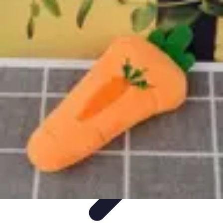
Passion du Padel
Culture et Pratique
Inspiration
Équipement et Matériel
Développement
personnel
Développement Personnel
Passion du Padel