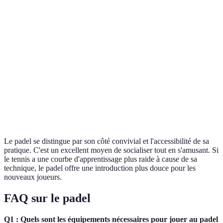
Terrain plus
Terrain
Terrain
Espace requis
petit
standard
standard
Nombre de
1 à 4
1 à 2
2 à 4 joueurs
joueurs
joueurs
joueurs
Raquette et
Raquette
Raquette et
Équipement
balle
et balle
balle
Bénéfice
Élevé
Élevé
Élevé
cardiovasculaire
Le padel se distingue par son côté convivial et l'accessibilité de sa
pratique. C'est un excellent moyen de socialiser tout en s'amusant. Si
le tennis a une courbe d'apprentissage plus raide à cause de sa
technique, le padel offre une introduction plus douce pour les
nouveaux joueurs.
FAQ sur le padel
Q1 : Quels sont les équipements nécessaires pour jouer au padel